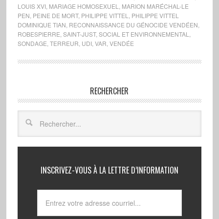
LOUIS XVI
,
MARIAGE HOMOSEXUEL
,
MARION MARÉCHAL-LE
PEN
,
PEINE DE MORT
,
PHILIPPE VITTEL
,
PHILIPPE VITTEL
DOMINIQUE TIAN
,
RECONNAISSANCE DU GÉNOCIDE VENDÉEN
,
ROBESPIERRE
,
SAINT-JUST
,
SOCIAL ET ENVIRONNEMENTAL
,
SONDAGE
,
TERREUR
,
UDI
,
VAR
,
VENDÉE
RECHERCHER
INSCRIVEZ-VOUS À LA LETTRE D’INFORMATION