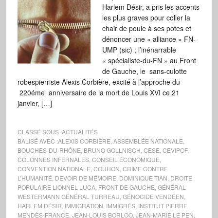
Harlem Désir, a pris les accents
les plus graves pour coller la
chair de poule à ses potes et
dénoncer une « alliance » FN-
UMP (sic) ; l’inénarrable
« spécialiste-du-FN » au Front
de Gauche, le sans-culotte
robespierriste Alexis Corbière, excité à l’approche du
220éme anniversaire de la mort de Louis XVI ce 21
janvier, […]
CLASSÉ SOUS :
ACTUALITÉS
BALISÉ AVEC :
ALEXIS CORBIÈRE
,
ASSEMBLÉE NATIONALE
,
BOUCHES-DU-RHÔNE
,
BRUNO GOLLNISCH
,
CESE
,
CEVIPOF
,
COLONNES INFERNALES
,
CONSEIL ÉCONOMIQUE
,
CONVENTION NATIONALE
,
COUHON
,
CRIME CONTRE
L’HUMANITÉ
,
DEVOIR DE MÉMOIRE
,
DOMINIQUE TIAN
,
DROITE
POPULAIRE LIONNEL LUCA
,
FRONT DE GAUCHE
,
GÉNÉRAL
WESTERMANN GÉNÉRAL TURREAU
,
GÉNOCIDE VENDÉEN
,
HARLEM DÉSIR
,
IMMIGRATION
,
IMMIGRÉS
,
INSTITUT PIERRE
MENDÈS-FRANCE
,
JEAN-LOUIS BORLOO
,
JEAN-MARIE LE PEN
,