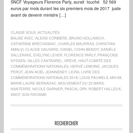
SNCF Voyageurs Florence Parly, aurait touché 52 569
euros par mois durant les six premiers mois de 2017 juste
avant de devenir ministre […]
CLASSÉ SOUS :
ACTUALITÉS
BALISÉ AVEC :
ALEXIS CORBIÈRE
,
BRUNO GOLLNISCH
,
CATHERINE BRÉCHIGNAC
,
CHARLES MAURRAS
,
CHRISTIAN
AMALVI
,
CLAUDE GAUVARD
,
DANIEL COHN-BENDIT
,
DANIÈLE
SALLENAVE
,
ÉVELYNE LEVER
,
FLORENCE PARLY
,
FRANÇOISE
NYSSEN
,
GILLES CANTAGREL
,
GRÈVE
,
HAUT-COMITÉ DES
COMMÉMORATIONS NATIONALES
,
HERVÉ LEMOINE
,
JACQUES
PEROT
,
JEAN-NOËL JEANNENEY
,
LICRA
,
LIVRE DES
COMMÉMORATIONS NATIONALES 2018
,
LOUIS PAUWELS
,
MAI 68
,
MARIE-LAURE BERNADAC
,
MOUVEMENT DU 22 MARS
,
NANTERRE
,
NICOLE GARNIER
,
PASCAL ORY
,
ROBERT HALLEUX
,
SNCF
,
SOS RACISME
RECHERCHER