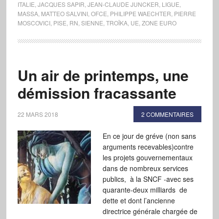
ITALIE
,
JACQUES SAPIR
,
JEAN-CLAUDE JUNCKER
,
LIGUE
,
MASSA
,
MATTEO SALVINI
,
OFCE
,
PHILIPPE WAECHTER
,
PIERRE
MOSCOVICI
,
PISE
,
RN
,
SIENNE
,
TROÏKA
,
UE
,
ZONE EURO
Un air de printemps, une
démission fracassante
22 MARS 2018
2 COMMENTAIRES
En ce jour de gréve (non sans
arguments recevables)contre
les projets gouvernementaux
dans de nombreux services
publics, à la SNCF -avec ses
quarante-deux milliards de
dette et dont l’ancienne
directrice générale chargée de