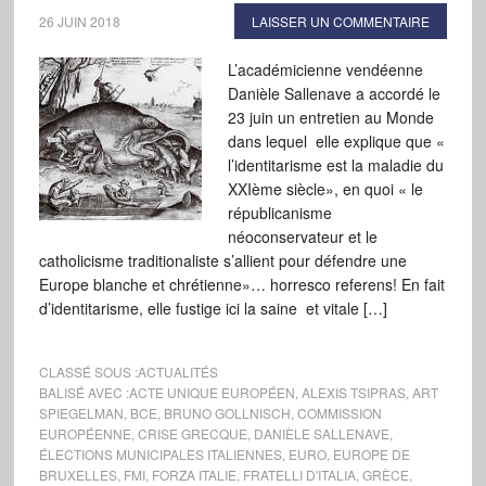
26 JUIN 2018
LAISSER UN COMMENTAIRE
L’académicienne vendéenne
Danièle Sallenave a accordé le
23 juin un entretien au Monde
dans lequel elle explique que «
l’identitarisme est la maladie du
XXIème siècle», en quoi « le
républicanisme
néoconservateur et le
catholicisme traditionaliste s’allient pour défendre une
Europe blanche et chrétienne»… horresco referens! En fait
d’identitarisme, elle fustige ici la saine et vitale […]
CLASSÉ SOUS :
ACTUALITÉS
BALISÉ AVEC :
ACTE UNIQUE EUROPÉEN
,
ALEXIS TSIPRAS
,
ART
SPIEGELMAN
,
BCE
,
BRUNO GOLLNISCH
,
COMMISSION
EUROPÉENNE
,
CRISE GRECQUE
,
DANIÈLE SALLENAVE
,
ÉLECTIONS MUNICIPALES ITALIENNES
,
EURO
,
EUROPE DE
BRUXELLES
,
FMI
,
FORZA ITALIE
,
FRATELLI D'ITALIA
,
GRÈCE
,