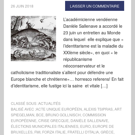
26 JUIN 2018
LAISSER UN COMMENTAIRE
L’académicienne vendéenne
Danièle Sallenave a accordé le
23 juin un entretien au Monde
dans lequel elle explique que «
l’identitarisme est la maladie du
XXIème siècle», en quoi « le
républicanisme
néoconservateur et le
catholicisme traditionaliste s’allient pour défendre une
Europe blanche et chrétienne»… horresco referens! En fait
d’identitarisme, elle fustige ici la saine et vitale […]
CLASSÉ SOUS :
ACTUALITÉS
BALISÉ AVEC :
ACTE UNIQUE EUROPÉEN
,
ALEXIS TSIPRAS
,
ART
SPIEGELMAN
,
BCE
,
BRUNO GOLLNISCH
,
COMMISSION
EUROPÉENNE
,
CRISE GRECQUE
,
DANIÈLE SALLENAVE
,
ÉLECTIONS MUNICIPALES ITALIENNES
,
EURO
,
EUROPE DE
BRUXELLES
,
FMI
,
FORZA ITALIE
,
FRATELLI D'ITALIA
,
GRÈCE
,