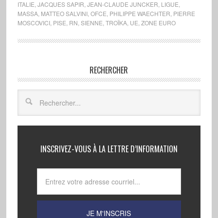
ITALIE
,
JACQUES SAPIR
,
JEAN-CLAUDE JUNCKER
,
LIGUE
,
MASSA
,
MATTEO SALVINI
,
OFCE
,
PHILIPPE WAECHTER
,
PIERRE
MOSCOVICI
,
PISE
,
RN
,
SIENNE
,
TROÏKA
,
UE
,
ZONE EURO
RECHERCHER
INSCRIVEZ-VOUS À LA LETTRE D’INFORMATION