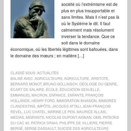
société où l’extrémisme est de
plus en plus insupportable et
sans limites. Mais il n’est pas là
où le Système le dit. Il faut
calmement mais résolument
inverser la tendance. Que ce
soit dans le domaine
économique, où les libertés légitimes sont bafouées, dans
le domaine des mœurs ; en matière […]
CLASSÉ SOUS :
ACTUALITÉS
BALISÉ AVEC :
AGRICULTEURS
,
AGRICULTURE
,
ARISTOTE
,
BERNARD MONOT
,
BRUNO GOLLNISCH
,
DÉOLOGIE DU GENRE
,
ÉCART DE SALAIRE
,
ÉCOLE
,
ÉDUCATION SEXUELLE
,
EMMANUEL MACRON
,
ENFANCE
,
ENFANTS
,
FRANÇOIS
HOLLANDE
,
HENRY FORD
,
IMMIGRATION INVASION
,
IMMIGRÉS
CLANDESTINS
,
IMPÔTS
,
JACQUES ATTALI
,
JEAN-FRANÇOIS
REVEL
,
LUC CHATEL
,
MARINE LE PEN
,
MAURICE ALLAIS
,
MEDIAS
,
MIGRANTS
,
NICOLAS DUPONT-AIGNAN
,
OMS
,
PATEONS
DU CAC 40
,
PATRICK DRAHI
,
PHILIPPE DE VILLIERS
,
PIERRE
BERGÉ
,
SERGE DASSAULT
,
SUICIDE DES AGRICULTEURS