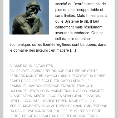
société où l’extrémisme est de
plus en plus insupportable et
sans limites. Mais il n’est pas là
où le Système le dit. Il faut
calmement mais résolument
inverser la tendance. Que ce
soit dans le domaine
économique, où les libertés légitimes sont bafouées, dans
le domaine des mœurs ; en matière […]
CLASSÉ SOUS :
ACTUALITÉS
BALISÉ AVEC :
AGRICULTEURS
,
AGRICULTURE
,
ARISTOTE
,
BERNARD MONOT
,
BRUNO GOLLNISCH
,
DÉOLOGIE DU GENRE
,
ÉCART DE SALAIRE
,
ÉCOLE
,
ÉDUCATION SEXUELLE
,
EMMANUEL MACRON
,
ENFANCE
,
ENFANTS
,
FRANÇOIS
HOLLANDE
,
HENRY FORD
,
IMMIGRATION INVASION
,
IMMIGRÉS
CLANDESTINS
,
IMPÔTS
,
JACQUES ATTALI
,
JEAN-FRANÇOIS
REVEL
,
LUC CHATEL
,
MARINE LE PEN
,
MAURICE ALLAIS
,
MEDIAS
,
MIGRANTS
,
NICOLAS DUPONT-AIGNAN
,
OMS
,
PATEONS
DU CAC 40
,
PATRICK DRAHI
,
PHILIPPE DE VILLIERS
,
PIERRE
BERGÉ
,
SERGE DASSAULT
,
SUICIDE DES AGRICULTEURS