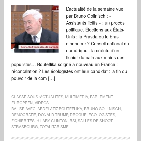
L’actualité de la semaine vue
par Bruno Gollnisch : «
Assistants fictifs » : un procès
politique. Élections aux États-
Unis : la Pravda ou le bras
d’honneur ? Conseil national du
numérique : la crainte d’un
fichier demain aux mains des
populistes… Bouteflika soigné à nouveau en France :
réconciliation ? Les écologistes ont leur candidat : la fin du
pouvoir de la com […]
CLASSÉ SOUS :
ACTUALITÉS
,
MULTIMÉDIA
,
PARLEMENT
EUROPÉEN
,
VIDÉOS
BALISÉ AVEC :
ABDELAZIZ BOUTEFLIKA
,
BRUNO GOLLNISCH
,
DÉMOCRATIE
,
DONALD TRUMP
,
DROGUE
,
ÉCOLOGISTES
,
FICHIER TES
,
HILARY CLINTON
,
RSI
,
SALLES DE SHOOT
,
STRASBOURG
,
TOTALITARISME