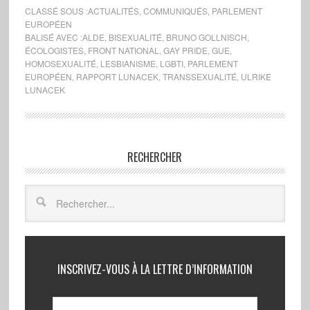
CLASSÉ SOUS :
ACTUALITÉS
,
COMMUNIQUÉS
,
PARLEMENT
EUROPÉEN
BALISÉ AVEC :
ALDE
,
BISEXUALITÉ
,
BRUNO GOLLNISCH
,
ÉCOLOGISTES
,
FRONT NATIONAL
,
GAY PRIDE
,
GUE
,
HOMOSEXUALITÉ
,
LESBIANISME
,
LGBTI
,
PARLEMENT
EUROPÉEN
,
RAPPORT LUNACEK
,
TRANSSEXUALITÉ
,
ULRIKE
LUNACEK
RECHERCHER
INSCRIVEZ-VOUS À LA LETTRE D’INFORMATION