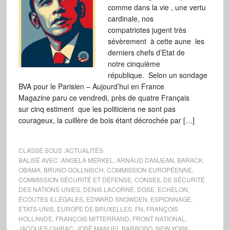
comme dans la vie , une vertu
cardinale, nos
compatriotes jugent très
sévèrement à cette aune les
derniers chefs d’Etat de
notre cinquième
république. Selon un sondage
BVA pour le Parisien – Aujourd’hui en France
Magazine paru ce vendredi, près de quatre Français
sur cinq estiment que les politiciens ne sont pas
courageux, la cuillère de bois étant décrochée par […]
CLASSÉ SOUS :
ACTUALITÉS
BALISÉ AVEC :
ANGELA MERKEL
,
ARNAUD DANJEAN
,
BARACK
OBAMA
,
BRUNO GOLLNISCH
,
COMMISSION EUROPÉENNE
,
COMMISSION SÉCURITÉ ET DÉFENSE
,
CONSEIL DE SÉCURITÉ
DES NATIONS UNIES
,
DENIS LACORNE
,
DGSE
,
ECHELON
,
ÉCOUTES ILLÉGALES
,
EDWARD SNOWDEN
,
ESPIONNAGE
,
ETATS-UNIS
,
EUROPE DE BRUXELLES
,
FN
,
FRANÇOIS
HOLLANDE
,
FRANÇOIS MITTERRAND
,
FRONT NATIONAL
,
JACQUES CHIRAC
,
JOSÉ MANUEL BARROSO
,
NEW YORK
,