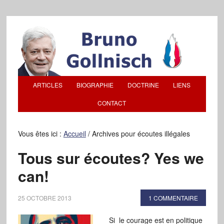
ARTICLES
BIOGRAPHIE
DOCTRINE
LIENS
CONTACT
Vous êtes ici :
Accueil
/
Archives pour écoutes illégales
Tous sur écoutes? Yes we
can!
25 OCTOBRE 2013
1 COMMENTAIRE
Si le courage est en politique