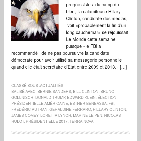
progressistes du camp du
bien, la calamiteuse Hillary
Clinton, candidate des médias,
voit «probablement la fin d’un
long cauchemar» se réjouissait
Le Monde cette semaine
puisque «le FBI a
recommandé de ne pas poursuivre la candidate
démocrate pour avoir utilisé sa messagerie personnelle
quand elle était secrétaire d’Etat entre 2009 et 2013.» […]
CLASSÉ SOUS :
ACTUALITÉS
BALISÉ AVEC :
BERNIE SANDERS
,
BILL CLINTON
,
BRUNO
GOLLNISCH
,
DONALD TRUMP
,
EDWARD KLEIN
,
ÉLECTION
PRÉSIDENTIELLE AMÉRICAINE
,
ESTHER BENBASSA
,
FBI
,
FRÉDÉRIC AUTRAN
,
GERALDINE FERRARO
,
HILLARY CLINTON
,
JAMES COMEY
,
LORETTA LYNCH
,
MARINE LE PEN
,
NICOLAS
HULOT
,
PRÉSIDENTIELLE 2017
,
TERRA NOVA