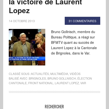
la victoire de Laurent
Lopez
14 OCTOBRE 2013
31 COMMENTAIRES
Bruno Gollnisch, membre du
Bureau Politique, a réagi sur
BFMTV quant au succès de
Laurent Lopez à la Cantonale
de Brignoles, dans le Var.
CLASSÉ SOUS :
ACTUALITÉS
,
MULTIMÉDIA
,
VIDÉOS
BALISÉ AVEC :
BRIGNOLES
,
BRUNO GOLLNISCH
,
ÉLECTION
CANTONALE
,
FRONT NATIONAL
,
LAURENT LOPEZ
,
VAR
RECHERCHER