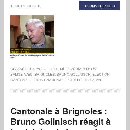
15 OCTOBRE 2013
9 COMMENTAIRES
CLASSÉ SOUS :
ACTUALITÉS
,
MULTIMÉDIA
,
VIDÉOS
BALISÉ AVEC :
BRIGNOLES
,
BRUNO GOLLNISCH
,
ÉLECTION
CANTONALE
,
FRONT NATIONAL
,
LAURENT LOPEZ
,
VAR
Cantonale à Brignoles :
Bruno Gollnisch réagit à