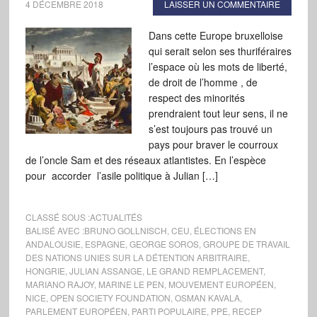
4 DÉCEMBRE 2018
LAISSER UN COMMENTAIRE
Dans cette Europe bruxelloise
qui serait selon ses thuriféraires
l’espace où les mots de liberté,
de droit de l’homme , de
respect des minorités
prendraient tout leur sens, il ne
s’est toujours pas trouvé un
pays pour braver le courroux
de l’oncle Sam et des réseaux atlantistes. En l’espèce
pour accorder l’asile politique à Julian […]
CLASSÉ SOUS :
ACTUALITÉS
BALISÉ AVEC :
BRUNO GOLLNISCH
,
CEU
,
ÉLECTIONS EN
ANDALOUSIE
,
ESPAGNE
,
GEORGE SOROS
,
GROUPE DE TRAVAIL
DES NATIONS UNIES SUR LA DÉTENTION ARBITRAIRE
,
HONGRIE
,
JULIAN ASSANGE
,
LE GRAND REMPLACEMENT
,
MARIANO RAJOY
,
MARINE LE PEN
,
MOUVEMENT EUROPÉEN
,
NICE
,
OPEN SOCIETY FOUNDATION
,
OSMAN KAVALA
,
PARLEMENT EUROPÉEN
,
PARTI POPULAIRE
,
PPE
,
RECEP