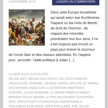
4 DÉCEMBRE 2018
LAISSER UN COMMENTAIRE
Dans cette Europe bruxelloise
qui serait selon ses thuriféraires
l’espace où les mots de liberté,
de droit de l’homme , de
respect des minorités
prendraient tout leur sens, il ne
s’est toujours pas trouvé un
pays pour braver le courroux
de l’oncle Sam et des réseaux atlantistes. En l’espèce
pour accorder l’asile politique à Julian […]
CLASSÉ SOUS :
ACTUALITÉS
BALISÉ AVEC :
BRUNO GOLLNISCH
,
CEU
,
ÉLECTIONS EN
ANDALOUSIE
,
ESPAGNE
,
GEORGE SOROS
,
GROUPE DE TRAVAIL
DES NATIONS UNIES SUR LA DÉTENTION ARBITRAIRE
,
HONGRIE
,
JULIAN ASSANGE
,
LE GRAND REMPLACEMENT
,
MARIANO RAJOY
,
MARINE LE PEN
,
MOUVEMENT EUROPÉEN
,
NICE
,
OPEN SOCIETY FOUNDATION
,
OSMAN KAVALA
,
PARLEMENT EUROPÉEN
,
PARTI POPULAIRE
,
PPE
,
RECEP