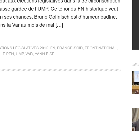
dat aux élections législatives dans la 3e circonscription
chasse gardée de l’UMP. Ce ténor du FN historique veut
 en ses chances. Bruno Gollnisch est d’humeur badine.
s la Var au mois de mai […]
TIONS LÉGISLATIVES 2012
,
FN
,
FRANCE-SOIR
,
FRONT NATIONAL
,
 LE PEN
,
UMP
,
VAR
,
YANN PIAT