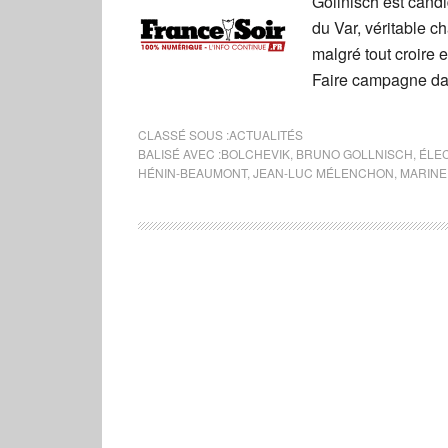
Gollnisch est candi
du Var, véritable 
malgré tout croire
Faire campagne dan
CLASSÉ SOUS :
ACTUALITÉS
BALISÉ AVEC :
BOLCHEVIK
,
BRUNO GOLLNISCH
,
ÉLEC
HÉNIN-BEAUMONT
,
JEAN-LUC MÉLENCHON
,
MARINE