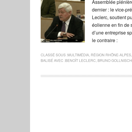
Assemblée plénière
dernier : le vice-p
Leclerc, soutient 
éolienne en fin de 
d’une entreprise sp
le contraire :
CLASSÉ SOUS :
MULTIMÉDIA
,
RÉGION RHÔNE-ALPES
BALISÉ AVEC :
BENOÎT LECLERC
,
BRUNO GOLLNISCH