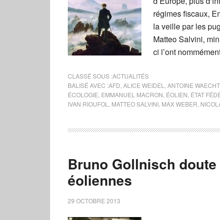
d’Europe, plus d‘i
régimes fiscaux, E
la veille par les p
Matteo Salvini, mini
ci l’ont nommémen
CLASSÉ SOUS :
ACTUALITÉS
BALISÉ AVEC :
AFD
,
ALICE WEIDEL
,
ANTOINE WAECH
ÉCOLOGIE
,
EMMANUEL MACRON
,
ÉOLIEN
,
ÉTAT FÉ
IVAN RIOUFOL
,
MATTEO SALVINI
,
MAX WEBER
,
NICOL
Bruno Gollnisch doute d
éoliennes
29 OCTOBRE 2013