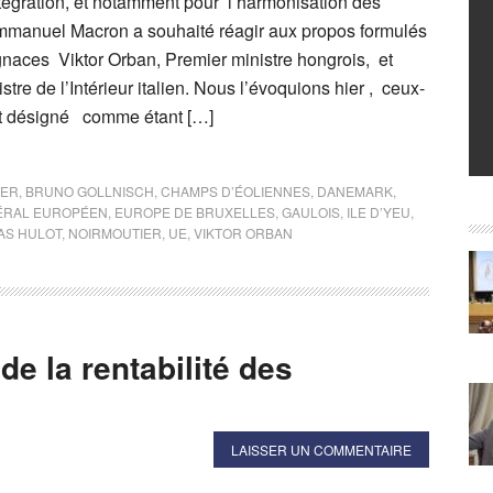
ntégration, et notamment pour l’harmonisation des
mmanuel Macron a souhaité réagir aux propos formulés
ugnaces Viktor Orban, Premier ministre hongrois, et
stre de l’Intérieur italien. Nous l’évoquions hier , ceux-
t désigné comme étant […]
TER
,
BRUNO GOLLNISCH
,
CHAMPS D’ÉOLIENNES
,
DANEMARK
,
DÉRAL EUROPÉEN
,
EUROPE DE BRUXELLES
,
GAULOIS
,
ILE D’YEU
,
AS HULOT
,
NOIRMOUTIER
,
UE
,
VIKTOR ORBAN
e la rentabilité des
LAISSER UN COMMENTAIRE