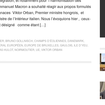
ntégration, et notamment pour l’harmonisation des
mmanuel Macron a souhaité réagir aux propos formulés
ugnaces Viktor Orban, Premier ministre hongrois, et
stre de l’Intérieur italien. Nous l’évoquions hier , ceux-
t désigné comme étant […]
TER
,
BRUNO GOLLNISCH
,
CHAMPS D’ÉOLIENNES
,
DANEMARK
,
DÉRAL EUROPÉEN
,
EUROPE DE BRUXELLES
,
GAULOIS
,
ILE D’YEU
,
AS HULOT
,
NOIRMOUTIER
,
UE
,
VIKTOR ORBAN