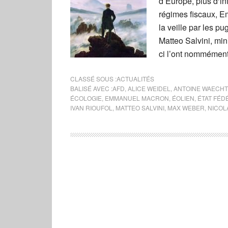
d’Europe, plus d‘i
régimes fiscaux, E
la veille par les p
Matteo Salvini, mini
ci l’ont nommémen
CLASSÉ SOUS :
ACTUALITÉS
BALISÉ AVEC :
AFD
,
ALICE WEIDEL
,
ANTOINE WAECH
ÉCOLOGIE
,
EMMANUEL MACRON
,
ÉOLIEN
,
ÉTAT FÉ
IVAN RIOUFOL
,
MATTEO SALVINI
,
MAX WEBER
,
NICOL