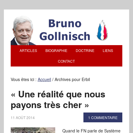
ARTICLES
BIOGRAPHIE
DOCTRINE
LIENS
CONTACT
Vous êtes ici :
Accueil
/
Archives pour Erbil
« Une réalité que nous
payons très cher »
11 AOÛT 2014
1 COMMENTAIRE
Quand le FN parle de Système