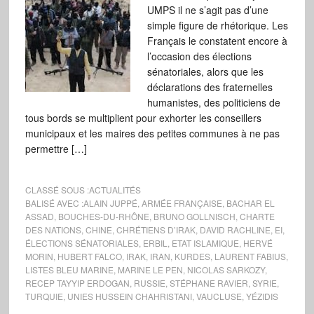
UMPS il ne s’agit pas d’une
simple figure de rhétorique. Les
Français le constatent encore à
l’occasion des élections
sénatoriales, alors que les
déclarations des fraternelles
humanistes, des politiciens de
tous bords se multiplient pour exhorter les conseillers
municipaux et les maires des petites communes à ne pas
permettre […]
CLASSÉ SOUS :
ACTUALITÉS
BALISÉ AVEC :
ALAIN JUPPÉ
,
ARMÉE FRANÇAISE
,
BACHAR EL
ASSAD
,
BOUCHES-DU-RHÔNE
,
BRUNO GOLLNISCH
,
CHARTE
DES NATIONS
,
CHINE
,
CHRÉTIENS D’IRAK
,
DAVID RACHLINE
,
EI
,
ÉLECTIONS SÉNATORIALES
,
ERBIL
,
ETAT ISLAMIQUE
,
HERVÉ
MORIN
,
HUBERT FALCO
,
IRAK
,
IRAN
,
KURDES
,
LAURENT FABIUS
,
LISTES BLEU MARINE
,
MARINE LE PEN
,
NICOLAS SARKOZY
,
RECEP TAYYIP ERDOGAN
,
RUSSIE
,
STÉPHANE RAVIER
,
SYRIE
,
TURQUIE
,
UNIES HUSSEIN CHAHRISTANI
,
VAUCLUSE
,
YÉZIDIS