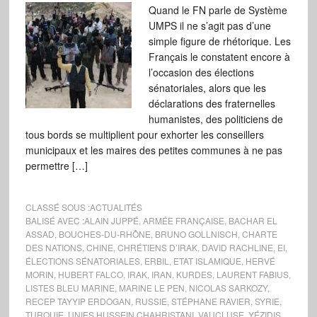
Quand le FN parle de Système
UMPS il ne s’agit pas d’une
simple figure de rhétorique. Les
Français le constatent encore à
l’occasion des élections
sénatoriales, alors que les
déclarations des fraternelles
humanistes, des politiciens de
tous bords se multiplient pour exhorter les conseillers
municipaux et les maires des petites communes à ne pas
permettre […]
CLASSÉ SOUS :
ACTUALITÉS
BALISÉ AVEC :
ALAIN JUPPÉ
,
ARMÉE FRANÇAISE
,
BACHAR EL
ASSAD
,
BOUCHES-DU-RHÔNE
,
BRUNO GOLLNISCH
,
CHARTE
DES NATIONS
,
CHINE
,
CHRÉTIENS D’IRAK
,
DAVID RACHLINE
,
EI
,
ÉLECTIONS SÉNATORIALES
,
ERBIL
,
ETAT ISLAMIQUE
,
HERVÉ
MORIN
,
HUBERT FALCO
,
IRAK
,
IRAN
,
KURDES
,
LAURENT FABIUS
,
LISTES BLEU MARINE
,
MARINE LE PEN
,
NICOLAS SARKOZY
,
RECEP TAYYIP ERDOGAN
,
RUSSIE
,
STÉPHANE RAVIER
,
SYRIE
,
TURQUIE
,
UNIES HUSSEIN CHAHRISTANI
,
VAUCLUSE
,
YÉZIDIS