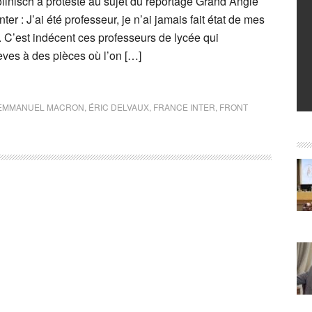
llnisch a protesté au sujet du reportage Grand Angle
nter : J’ai été professeur, je n’ai jamais fait état de mes
. C’est indécent ces professeurs de lycée qui
ves à des pièces où l’on […]
EMMANUEL MACRON
,
ÉRIC DELVAUX
,
FRANCE INTER
,
FRONT