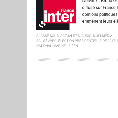
Delvaux : Bruno Go
diffusé sur France I
opinions politiques
emmènent leurs élè
CLASSÉ SOUS :
ACTUALITÉS
,
AUDIO
,
MULTIMÉDIA
BALISÉ AVEC :
ÉLECTION PRÉSIDENTIELLE DE 2017
,
NATIONAL
,
MARINE LE PEN