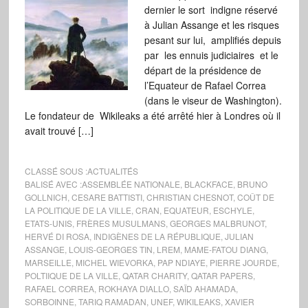
dernier le sort indigne réservé
à Julian Assange et les risques
pesant sur lui, amplifiés depuis
par les ennuis judiciaires et le
départ de la présidence de
l’Equateur de Rafael Correa
(dans le viseur de Washington).
Le fondateur de Wikileaks a été arrêté hier à Londres où il
avait trouvé […]
CLASSÉ SOUS :
ACTUALITÉS
BALISÉ AVEC :
ASSEMBLÉE NATIONALE
,
BLACKFACE
,
BRUNO
GOLLNICH
,
CESARE BATTISTI
,
CHRISTIAN CHESNOT
,
COÛT DE
LA POLITIQUE DE LA VILLE
,
CRAN
,
EQUATEUR
,
ESCHYLE
,
ETATS-UNIS
,
FRÈRES MUSULMANS
,
GEORGES MALBRUNOT
,
HERVÉ DI ROSA
,
INDIGÈNES DE LA RÉPUBLIQUE
,
JULIAN
ASSANGE
,
LOUIS-GEORGES TIN
,
LREM
,
MAME-FATOU DIANG
,
MARSEILLE
,
MICHEL WIEVORKA
,
PAP NDIAYE
,
PIERRE JOURDE
,
POLTIIQUE DE LA VILLE
,
QATAR CHARITY
,
QATAR PAPERS
,
RAFAEL CORREA
,
ROKHAYA DIALLO
,
SAÏD AHAMADA
,
SORBOINNE
,
TARIQ RAMADAN
,
UNEF
,
WIKILEAKS
,
XAVIER