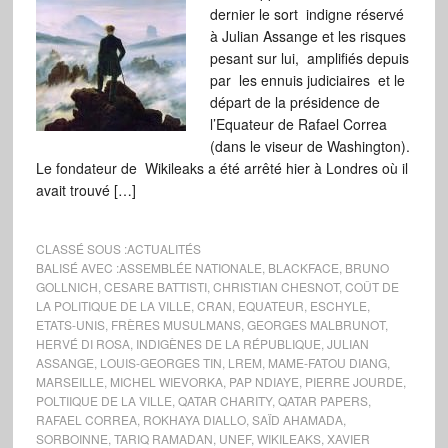
dernier le sort indigne réservé
à Julian Assange et les risques
pesant sur lui, amplifiés depuis
par les ennuis judiciaires et le
départ de la présidence de
l’Equateur de Rafael Correa
(dans le viseur de Washington).
Le fondateur de Wikileaks a été arrêté hier à Londres où il
avait trouvé […]
CLASSÉ SOUS :
ACTUALITÉS
BALISÉ AVEC :
ASSEMBLÉE NATIONALE
,
BLACKFACE
,
BRUNO
GOLLNICH
,
CESARE BATTISTI
,
CHRISTIAN CHESNOT
,
COÛT DE
LA POLITIQUE DE LA VILLE
,
CRAN
,
EQUATEUR
,
ESCHYLE
,
ETATS-UNIS
,
FRÈRES MUSULMANS
,
GEORGES MALBRUNOT
,
HERVÉ DI ROSA
,
INDIGÈNES DE LA RÉPUBLIQUE
,
JULIAN
ASSANGE
,
LOUIS-GEORGES TIN
,
LREM
,
MAME-FATOU DIANG
,
MARSEILLE
,
MICHEL WIEVORKA
,
PAP NDIAYE
,
PIERRE JOURDE
,
POLTIIQUE DE LA VILLE
,
QATAR CHARITY
,
QATAR PAPERS
,
RAFAEL CORREA
,
ROKHAYA DIALLO
,
SAÏD AHAMADA
,
SORBOINNE
,
TARIQ RAMADAN
,
UNEF
,
WIKILEAKS
,
XAVIER