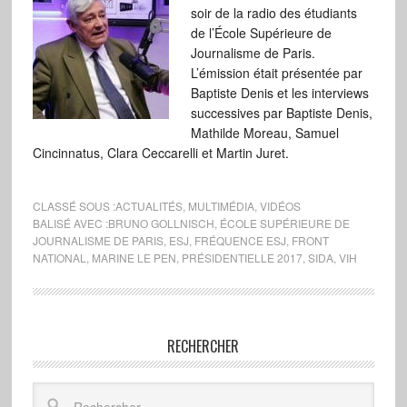
soir de la radio des étudiants
de l’École Supérieure de
Journalisme de Paris.
L’émission était présentée par
Baptiste Denis et les interviews
successives par Baptiste Denis,
Mathilde Moreau, Samuel
Cincinnatus, Clara Ceccarelli et Martin Juret.
CLASSÉ SOUS :
ACTUALITÉS
,
MULTIMÉDIA
,
VIDÉOS
BALISÉ AVEC :
BRUNO GOLLNISCH
,
ÉCOLE SUPÉRIEURE DE
JOURNALISME DE PARIS
,
ESJ
,
FRÉQUENCE ESJ
,
FRONT
NATIONAL
,
MARINE LE PEN
,
PRÉSIDENTIELLE 2017
,
SIDA
,
VIH
RECHERCHER