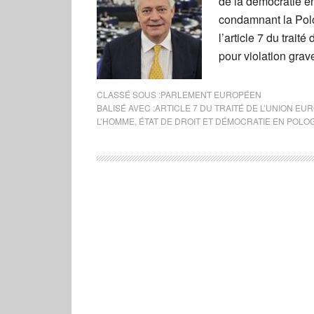
de la démocratie en
condamnant la Pol
l’article 7 du trai
pour violation grav
CLASSÉ SOUS :
PARLEMENT EUROPÉEN
BALISÉ AVEC :
ARTICLE 7 DU TRAITÉ DE L’UNION E
L’HOMME
,
ÉTAT DE DROIT ET DÉMOCRATIE EN POLO