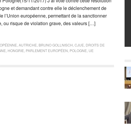
 Pologne(15/11/2017) J’ai voté contre cette résolution
ogne et demandant contre elle le déclenchement de
té de l’Union européenne, permettant de la sanctionner
e, ou risque de violation grave, des valeurs […]
UROPÉENNE
,
AUTRICHE
,
BRUNO GOLLNISCH
,
CJUE
,
DROITS DE
GNE
,
HONGRIE
,
PARLEMENT EUROPÉEN
,
POLOGNE
,
UE