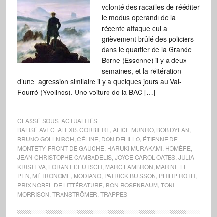
volonté des racailles de rééditer
le modus operandi de la
récente attaque qui a
grièvement brûlé des policiers
dans le quartier de la Grande
Borne (Essonne) il y a deux
semaines, et la réitération
d’une agression similaire il y a quelques jours au Val-
Fourré (Yvelines). Une voiture de la BAC […]
CLASSÉ SOUS :
ACTUALITÉS
BALISÉ AVEC :
ALEXIS CORBIÈRE
,
ALICE MUNRO
,
BOB DYLAN
,
BRUNO GOLLNISCH
,
CÉLINE
,
DON DELILLO
,
ÉTIENNE DE
MONTETY
,
FRONT DE GAUCHE
,
HARUKI MURAKAMI
,
HOMÈRE
,
JEAN-CHRISTOPHE CAMBADÉLIS
,
JOYCE CAROL OATES
,
JULIA
KRISTEVA
,
LORANT DEUTSCH
,
MARC LAMBRON
,
MARINE LE
PEN
,
MÉTRONOME
,
MODIANO
,
PATRICK BUISSON
,
PHILIP ROTH
,
PRIX NOBEL DE LITTÉRATURE
,
RON ROSENBAUM
,
TONI
MORRISON
,
TRANSTRÖMER
,
TRAPPES