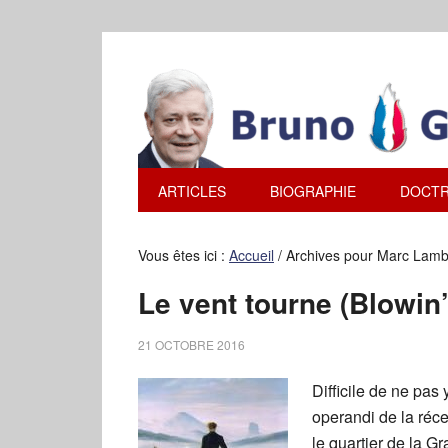
ARTICLES
BIOGRAPHIE
DOCTR
Vous êtes ici :
Accueil
/
Archives pour Marc Lam
Le vent tourne (Blowin’
21 OCTOBRE 2016
Difficile de ne pas 
operandi de la réce
le quartier de la G