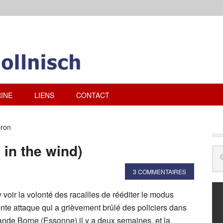
INE
LIENS
CONTACT
bron
 in the wind)
3 COMMENTAIRES
y voir la volonté des racailles de rééditer le modus
nte attaque qui a grièvement brûlé des policiers dans
rande Borne (Essonne) il y a deux semaines, et la