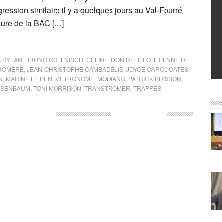
gression similaire il y a quelques jours au Val-Fourré
iture de la BAC […]
 DYLAN
,
BRUNO GOLLNISCH
,
CÉLINE
,
DON DELILLO
,
ÉTIENNE DE
HOMÈRE
,
JEAN-CHRISTOPHE CAMBADÉLIS
,
JOYCE CAROL OATES
,
N
,
MARINE LE PEN
,
MÉTRONOME
,
MODIANO
,
PATRICK BUISSON
,
OSENBAUM
,
TONI MORRISON
,
TRANSTRÖMER
,
TRAPPES