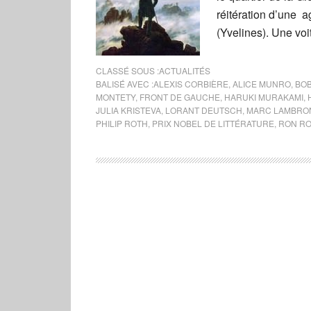
réitération d’une a
(Yvelines). Une vo
CLASSÉ SOUS :
ACTUALITÉS
BALISÉ AVEC :
ALEXIS CORBIÈRE
,
ALICE MUNRO
,
BOB
MONTETY
,
FRONT DE GAUCHE
,
HARUKI MURAKAMI
,
JULIA KRISTEVA
,
LORANT DEUTSCH
,
MARC LAMBRO
PHILIP ROTH
,
PRIX NOBEL DE LITTÉRATURE
,
RON R