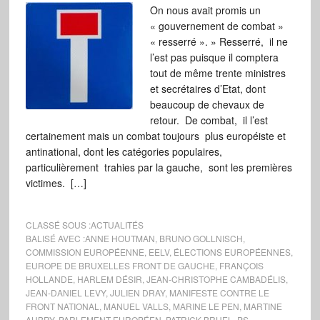
On nous avait promis un
« gouvernement de combat »
« resserré ». » Resserré, il ne
l’est pas puisque il comptera
tout de même trente ministres
et secrétaires d’Etat, dont
beaucoup de chevaux de
retour. De combat, il l’est
certainement mais un combat toujours plus européiste et
antinational, dont les catégories populaires,
particulièrement trahies par la gauche, sont les premières
victimes. […]
CLASSÉ SOUS :
ACTUALITÉS
BALISÉ AVEC :
ANNE HOUTMAN
,
BRUNO GOLLNISCH
,
COMMISSION EUROPÉENNE
,
EELV
,
ÉLECTIONS EUROPÉENNES
,
EUROPE DE BRUXELLES FRONT DE GAUCHE
,
FRANÇOIS
HOLLANDE
,
HARLEM DÉSIR
,
JEAN-CHRISTOPHE CAMBADÉLIS
,
JEAN-DANIEL LEVY
,
JULIEN DRAY
,
MANIFESTE CONTRE LE
FRONT NATIONAL
,
MANUEL VALLS
,
MARINE LE PEN
,
MARTINE
AUBRY
,
PARLEMENT EUROPÉEN
,
PATRICK BRUEL
,
PS
,