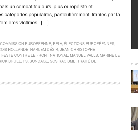
mais un combat toujours plus européiste et
les catégories populaires, particulièrement trahies par la
remières victimes. […]
COMMISSION EUROPÉENNE
,
EELV
,
ÉLECTIONS EUROPÉENNES
,
OIS HOLLANDE
,
HARLEM DÉSIR
,
JEAN-CHRISTOPHE
IFESTE CONTRE LE FRONT NATIONAL
,
MANUEL VALLS
,
MARINE LE
RICK BRUEL
,
PS
,
SONDAGE
,
SOS RACISME
,
TRAITÉ DE