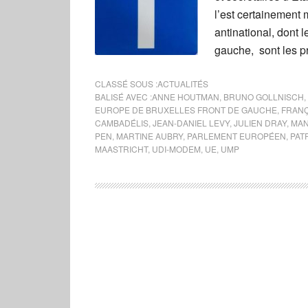
l’est certainement 
antinational, dont 
gauche, sont les p
CLASSÉ SOUS :
ACTUALITÉS
BALISÉ AVEC :
ANNE HOUTMAN
,
BRUNO GOLLNISCH
,
EUROPE DE BRUXELLES FRONT DE GAUCHE
,
FRANÇ
CAMBADÉLIS
,
JEAN-DANIEL LEVY
,
JULIEN DRAY
,
MAN
PEN
,
MARTINE AUBRY
,
PARLEMENT EUROPÉEN
,
PAT
MAASTRICHT
,
UDI-MODEM
,
UE
,
UMP