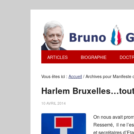
ARTICLES
BIOGRAPHIE
DOCTR
Vous êtes ici :
Accueil
/
Archives pour Manifeste c
Harlem Bruxelles…tou
10 AVRIL 2014
On nous avait prom
Resserré, il ne l’e
et secrétaires d’E