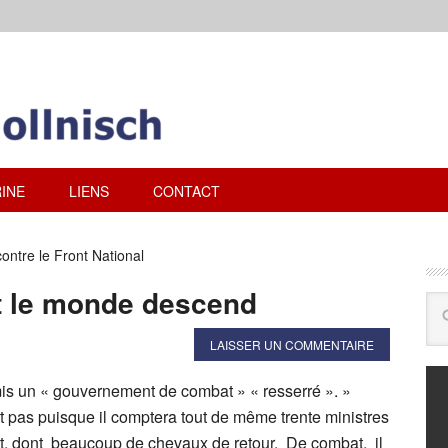
INE
LIENS
CONTACT
ontre le Front National
t le monde descend
LAISSER UN COMMENTAIRE
is un « gouvernement de combat » « resserré ». »
st pas puisque il comptera tout de même trente ministres
tat, dont beaucoup de chevaux de retour. De combat, il