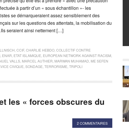
en précise qu’elle est a prendre « avec une précaution
ffectuée à partir d’un « sous échantillon »- les
tistes se démarqueraient assez sensiblement des
ançais sur les questions des attentats, la mobilisation du
…Ils seraient ainsi nettement […]
LLNISCH
,
CCIF
,
CHARLIE HEBDO
,
COLLECTIF CONTRE
I
,
ENAR
,
ETAT ISLAMIQUE
,
EUROPEAN NETWORK AGAINST RACISM
,
NUEL VALLS
,
MARCEL AUTHIER
,
MARWAN MUHAMAD
,
ME SEFEN
VICE CIVIQUE
,
SONDAGE
,
TERRORISME
,
TRIPOLI
et les « forces obscures du
2 COMMENTAIRES