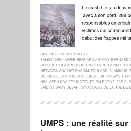
Le crash hier au dessus
avec à son bord 298 pe
responsables américain
victimes qui correspond
début des frappes milita
CLASSÉ SOUS :
ACTUALITÉS
BALISÉ AVEC :
AGRIF
,
BERNARD ANTONY
,
BERNARD 
CONTRE L'ISLAMOPHOBIE EN FRANCE
,
CONFLIT ISR
NETWORK AGAINST RACISM
,
FOULARD ISLAMIQUE
,
DEBBOUZE
,
JOHN KERRY
,
LOBBY JUIF
,
MALAYSIA AIR
NPA
,
OPEN SOCIETY INSTITUTE
,
PALESTINE
,
PARIS
,
R
SAÏDOU
,
SAMY DEBAH
,
SYNAGOGUE DE LA RUE DE 
UMPS : une réalité sur