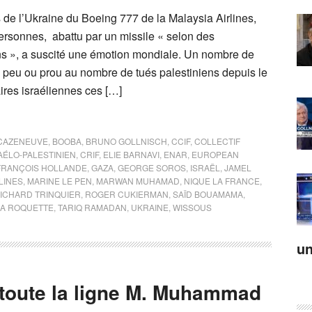
 de l’Ukraine du Boeing 777 de la Malaysia Airlines,
rsonnes, abattu par un missile « selon des
s », a suscité une émotion mondiale. Un nombre de
 peu ou prou au nombre de tués palestiniens depuis le
ires israéliennes ces […]
CAZENEUVE
,
BOOBA
,
BRUNO GOLLNISCH
,
CCIF
,
COLLECTIF
AÉLO-PALESTINIEN
,
CRIF
,
ELIE BARNAVI
,
ENAR
,
EUROPEAN
FRANÇOIS HOLLANDE
,
GAZA
,
GEORGE SOROS
,
ISRAËL
,
JAMEL
LINES
,
MARINE LE PEN
,
MARWAN MUHAMAD
,
NIQUE LA FRANCE
,
ICHARD TRINQUIER
,
ROGER CUKIERMAN
,
SAÏD BOUAMAMA
,
LA ROQUETTE
,
TARIQ RAMADAN
,
UKRAINE
,
WISSOUS
un
 toute la ligne M. Muhammad