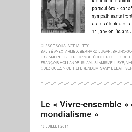
laquelle le quotidi
particulière » car e
sympathisants fron
autres électeurs fr
11 janvier, l’islam
CLASSÉ SOUS :
ACTUALITÉS
BALISÉ AVEC :
AHMED
,
BERNARD LUGAN
,
BRUNO GO
L'ISLAMOPHOBIE EN FRANCE
,
ÉCOLE NICE FLORE
,
E
FRANÇOIS HOLLANDE
,
ISLAM
,
ISLAMISME
,
LIBYE
,
MA
GUEZ GUEZ
,
NICE
,
REFERENDUM
,
SAMY DEBAH
,
SER
Le « Vivre-ensemble » 
mondialisme »
18 JUILLET 2014