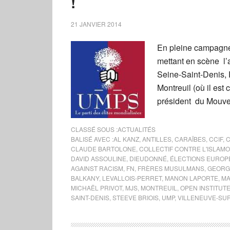
!
21 JANVIER 2014
En pleine campagne 
mettant en scène l’a
Seine-Saint-Denis,
Montreuil (où il est
président du Mouve
CLASSÉ SOUS :
ACTUALITÉS
BALISÉ AVEC :
AL KANZ
,
ANTILLES
,
CARAÏBES
,
CCIF
,
C
CLAUDE BARTOLONE
,
COLLECTIF CONTRE L'ISLAM
DAVID ASSOULINE
,
DIEUDONNÉ
,
ÉLECTIONS EURO
AGAINST RACISM
,
FN
,
FRÈRES MUSULMANS
,
GEORG
BALKANY
,
LEVALLOIS-PERRET
,
MANON LAPORTE
,
MA
MICHAËL PRIVOT
,
MJS
,
MONTREUIL
,
OPEN INSTITUT
SAINT-DENIS
,
STEEVE BRIOIS
,
UMP
,
VILLENEUVE-SU