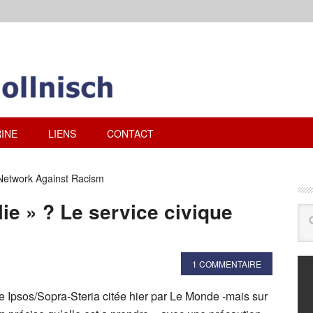
INE
LIENS
CONTACT
Network Against Racism
ie » ? Le service civique
1 COMMENTAIRE
e Ipsos/Sopra-Steria citée hier par Le Monde -mais sur