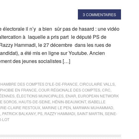
3 COMMENTAIRES
électorale il n’y a bien sûr pas de hasard : une vidéo
ltercation à laquelle a pris part le député PS de
 Razzy Hammadi, le 27 décembre dans les rues de
 candidat), a été mis en ligne sur Youtube. Ancien
ment des jeunes socialistes […]
HAMBRE DES COMPTES D'ILE-DE-FRANCE
,
CIRCULAIRE VALLS
,
OPHOBIE EN FRANCE
,
COUR RÉGIONALE DES COMPTES
,
CRC
,
PÉENNES
,
ÉLECTIONS MUNICIPALES
,
ENAR
,
EUROPEAN NETWORK
E SOROS
,
HAUTS-DE-SEINE
,
HÉNIN-BEAUMONT
,
ISABELLE
RIE-CLAIRE RESTOUX
,
MARINE LE PEN
,
MARWAN MUHAMMAD
,
E
,
PATRICK BALKANY
,
PS
,
RAZZY HAMMADI
,
SAINT MARTIN
,
SEINE-
R-LOT