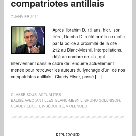
compatriotes antillais
7 JANVIER 2011
Après Ibrahim D. 19 ans, hier, son
frère, Demba D. a été arrêté ce matin
par la police à proximité de la cité
212 au Blanc-Mesnil. Interpellations,
déjà au nombre de six, qui
interviennent dans le cadre de l’enquête actuellement
menée pour retrouver les auteurs du lynchage d’un de nos
compatriotes antillais, Claudy Elisor, passé […]
CLASSÉ SOUS :
ACTUALITÉS
BALISÉ AVEC :
ANTILLES
,
BLANC-MESNIL
,
BRUNO GOLLNISCH
,
CLAUDY ELISOR
,
INSÉCURITÉ
,
VIOLENCES
RECHERCHER