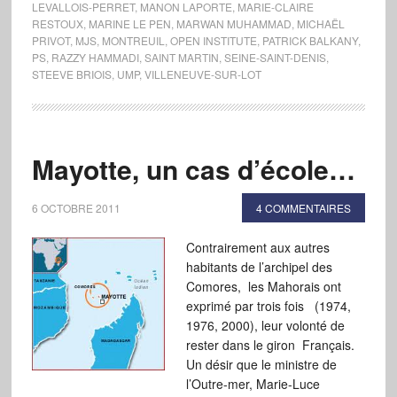
LEVALLOIS-PERRET
,
MANON LAPORTE
,
MARIE-CLAIRE
RESTOUX
,
MARINE LE PEN
,
MARWAN MUHAMMAD
,
MICHAËL
PRIVOT
,
MJS
,
MONTREUIL
,
OPEN INSTITUTE
,
PATRICK BALKANY
,
PS
,
RAZZY HAMMADI
,
SAINT MARTIN
,
SEINE-SAINT-DENIS
,
STEEVE BRIOIS
,
UMP
,
VILLENEUVE-SUR-LOT
Mayotte, un cas d’école…
6 OCTOBRE 2011
4 COMMENTAIRES
Contrairement aux autres
habitants de l’archipel des
Comores, les Mahorais ont
exprimé par trois fois (1974,
1976, 2000), leur volonté de
rester dans le giron Français.
Un désir que le ministre de
l’Outre-mer, Marie-Luce