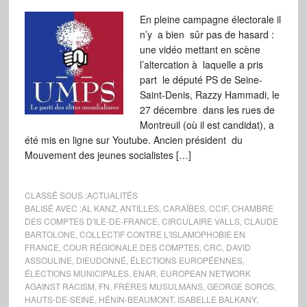
En pleine campagne électorale il
n’y a bien sûr pas de hasard :
une vidéo mettant en scène
l’altercation à laquelle a pris
part le député PS de Seine-
Saint-Denis, Razzy Hammadi, le
27 décembre dans les rues de
Montreuil (où il est candidat), a
été mis en ligne sur Youtube. Ancien président du
Mouvement des jeunes socialistes […]
CLASSÉ SOUS :
ACTUALITÉS
BALISÉ AVEC :
AL KANZ
,
ANTILLES
,
CARAÏBES
,
CCIF
,
CHAMBRE
DES COMPTES D'ILE-DE-FRANCE
,
CIRCULAIRE VALLS
,
CLAUDE
BARTOLONE
,
COLLECTIF CONTRE L'ISLAMOPHOBIE EN
FRANCE
,
COUR RÉGIONALE DES COMPTES
,
CRC
,
DAVID
ASSOULINE
,
DIEUDONNÉ
,
ÉLECTIONS EUROPÉENNES
,
ÉLECTIONS MUNICIPALES
,
ENAR
,
EUROPEAN NETWORK
AGAINST RACISM
,
FN
,
FRÈRES MUSULMANS
,
GEORGE SOROS
,
HAUTS-DE-SEINE
,
HÉNIN-BEAUMONT
,
ISABELLE BALKANY
,