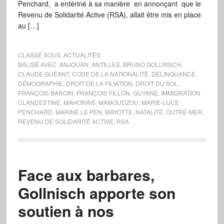
Penchard, a entériné à sa manière en annonçant que le
Revenu de Solidarité Active (RSA), allait être mis en place
au […]
CLASSÉ SOUS :
ACTUALITÉS
BALISÉ AVEC :
ANJOUAN
,
ANTILLES
,
BRUNO GOLLNISCH
,
CLAUDE GUÉANT
,
CODE DE LA NATIONALITÉ
,
DÉLINQUANCE
,
DÉMOGRAPHIE
,
DROIT DE LA FILIATION
,
DROIT DU SOL
,
FRANÇOIS BAROIN
,
FRANÇOIS FILLON
,
GUYANE
,
IMMIGRATION
CLANDESTINE
,
MAHORAIS
,
MAMOUDZOU
,
MARIE-LUCE
PENCHARD
,
MARINE LE PEN
,
MAYOTTE
,
NATALITÉ
,
OUTRE-MER
,
REVENU DE SOLIDARITÉ ACTIVE
,
RSA
Face aux barbares,
Gollnisch apporte son
soutien à nos