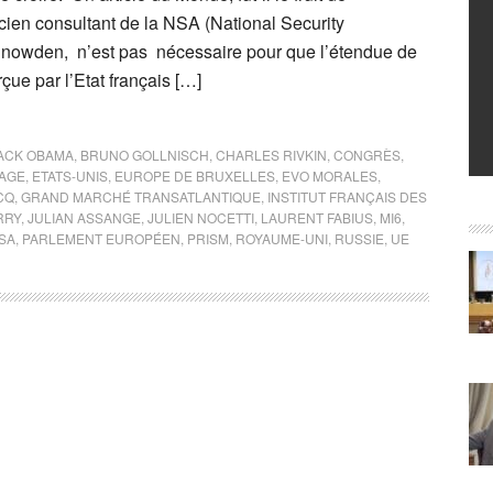
cien consultant de la NSA (National Security
owden, n’est pas nécessaire pour que l’étendue de
erçue par l’Etat français […]
ACK OBAMA
,
BRUNO GOLLNISCH
,
CHARLES RIVKIN
,
CONGRÈS
,
AGE
,
ETATS-UNIS
,
EUROPE DE BRUXELLES
,
EVO MORALES
,
CQ
,
GRAND MARCHÉ TRANSATLANTIQUE
,
INSTITUT FRANÇAIS DES
RRY
,
JULIAN ASSANGE
,
JULIEN NOCETTI
,
LAURENT FABIUS
,
MI6
,
SA
,
PARLEMENT EUROPÉEN
,
PRISM
,
ROYAUME-UNI
,
RUSSIE
,
UE