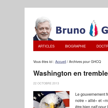
ARTICLES
BIOGRAPHIE
DOCTR
Vous êtes ici :
Accueil
/
Archives pour GHCQ
Washington en tremble
22 OCTOBRE 2013
Le gouvernement fr
notre « allié» et «m
être bien naïf pour l