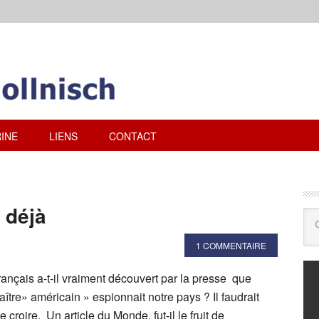
INE
LIENS
CONTACT
 déjà
1 COMMENTAIRE
ançais a-t-il vraiment découvert par la presse que
aître» américain » espionnait notre pays ? Il faudrait
e croire. Un article du Monde, fut-il le fruit de