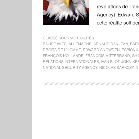
révélations de l’an
Agency) Edward Sn
cette réalité soit p
CLASSÉ SOUS :
ACTUALITÉS
BALISÉ AVEC :
ALLEMAGNE
,
ARNAUD DANJEAN
,
BAR
DROITS DE L'HOMME
,
EDWARD SNOWDEN
,
ESPIONN
FRANÇOIS HOLLANDE
,
FRANÇOIS MITTERRAND
,
GH
RELATIONS INTERNATIONALES
,
IVAN BLOT
,
JOHN KE
NATIONAL SECURITY AGENCY
,
NICOLAS SARKOZY
,
N