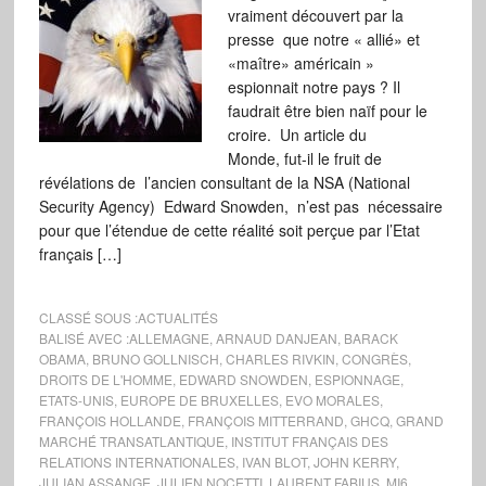
vraiment découvert par la
presse que notre « allié» et
«maître» américain »
espionnait notre pays ? Il
faudrait être bien naïf pour le
croire. Un article du
Monde, fut-il le fruit de
révélations de l’ancien consultant de la NSA (National
Security Agency) Edward Snowden, n’est pas nécessaire
pour que l’étendue de cette réalité soit perçue par l’Etat
français […]
CLASSÉ SOUS :
ACTUALITÉS
BALISÉ AVEC :
ALLEMAGNE
,
ARNAUD DANJEAN
,
BARACK
OBAMA
,
BRUNO GOLLNISCH
,
CHARLES RIVKIN
,
CONGRÈS
,
DROITS DE L'HOMME
,
EDWARD SNOWDEN
,
ESPIONNAGE
,
ETATS-UNIS
,
EUROPE DE BRUXELLES
,
EVO MORALES
,
FRANÇOIS HOLLANDE
,
FRANÇOIS MITTERRAND
,
GHCQ
,
GRAND
MARCHÉ TRANSATLANTIQUE
,
INSTITUT FRANÇAIS DES
RELATIONS INTERNATIONALES
,
IVAN BLOT
,
JOHN KERRY
,
JULIAN ASSANGE
,
JULIEN NOCETTI
,
LAURENT FABIUS
,
MI6
,