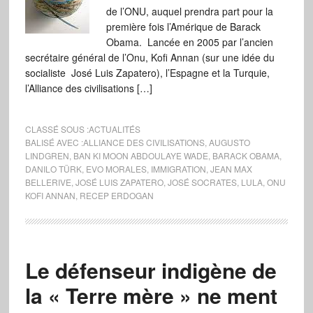
de l’ONU, auquel prendra part pour la
première fois l’Amérique de Barack
Obama. Lancée en 2005 par l’ancien
secrétaire général de l’Onu, Kofi Annan (sur une idée du
socialiste José Luis Zapatero), l’Espagne et la Turquie,
l’Alliance des civilisations […]
CLASSÉ SOUS :
ACTUALITÉS
BALISÉ AVEC :
ALLIANCE DES CIVILISATIONS
,
AUGUSTO
LINDGREN
,
BAN KI MOON ABDOULAYE WADE
,
BARACK OBAMA
,
DANILO TÜRK
,
EVO MORALES
,
IMMIGRATION
,
JEAN MAX
BELLERIVE
,
JOSÉ LUIS ZAPATERO
,
JOSÉ SOCRATES
,
LULA
,
ONU
KOFI ANNAN
,
RECEP ERDOGAN
Le défenseur indigène de
la « Terre mère » ne ment