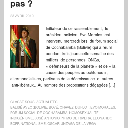
pas ?
23 AVRIL 2010
Initiateur de ce rassemblement, le
président bolivien Evo Morales est
intervenu mercredi lors du forum social
de Cochabamba (Bolivie) qui a réuni
pendant trois jours cette semaine des
milliers de personnes, ONGs,
« défenseurs de la planète » et de « la
cause des peuples autochtones »,
altermondialistes, partisans de la décroissance et autres
anti-libéraux…Au nombre des propositions dégagées […]
CLASSÉ SOUS :
ACTUALITÉS
BALISÉ AVEC :
BOLIVIE
,
BOVÉ
,
CHAVEZ
,
DUFLOT
,
EVO MORALES
,
FORUM SOCIAL DE COCHABAMBA
,
HOMOSEXUALITÉ
,
INDIGÉNISME
,
JOSÉ ANTONIO PRIMO DE RIVERA
,
LEONARDO
BOFF
,
NATIONALISME
,
OSCAR ÚNZAGA DE LA VEGA