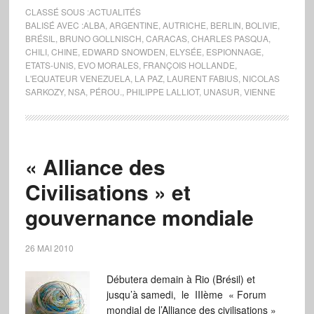
CLASSÉ SOUS :
ACTUALITÉS
BALISÉ AVEC :
ALBA
,
ARGENTINE
,
AUTRICHE
,
BERLIN
,
BOLIVIE
,
BRÉSIL
,
BRUNO GOLLNISCH
,
CARACAS
,
CHARLES PASQUA
,
CHILI
,
CHINE
,
EDWARD SNOWDEN
,
ELYSÉE
,
ESPIONNAGE
,
ETATS-UNIS
,
EVO MORALES
,
FRANÇOIS HOLLANDE
,
L'EQUATEUR VENEZUELA
,
LA PAZ
,
LAURENT FABIUS
,
NICOLAS
SARKOZY
,
NSA
,
PÉROU.
,
PHILIPPE LALLIOT
,
UNASUR
,
VIENNE
« Alliance des
Civilisations » et
gouvernance mondiale
26 MAI 2010
Débutera demain à Rio (Brésil) et
jusqu’à samedi, le IIIème « Forum
mondial de l’Alliance des civilisations »