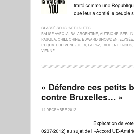
traité comme une Républiqu
que leur a confié le peuple 
CLASSÉ SOUS :
ACTUALITÉS
BALISÉ AVEC :
ALBA
,
ARGENTINE
,
AUTRICHE
,
BERLIN
PASQUA
,
CHILI
,
CHINE
,
EDWARD SNOWDEN
,
ELYSÉE
L'EQUATEUR VENEZUELA
,
LA PAZ
,
LAURENT FABIUS
,
VIENNE
« Défendre ces petits 
contre Bruxelles… »
14 DÉCEMBRE 2012
Explication de vote
0237/2012) au sujet de l »Accord UE-Amér