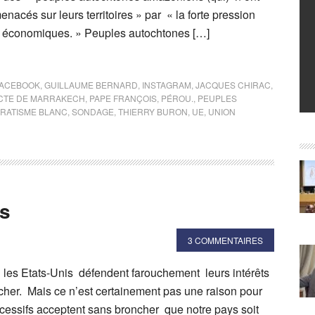
enacés sur leurs territoires » par « la forte pression
s économiques. » Peuples autochtones […]
FACEBOOK
,
GUILLAUME BERNARD
,
INSTAGRAM
,
JACQUES CHIRAC
,
CTE DE MARRAKECH
,
PAPE FRANÇOIS
,
PÉROU.
,
PEUPLES
RATISME BLANC
,
SONDAGE
,
THIERRY BURON
,
UE
,
UNION
ts
3 COMMENTAIRES
, les Etats-Unis défendent farouchement leurs intérêts
rocher. Mais ce n’est certainement pas une raison pour
essifs acceptent sans broncher que notre pays soit