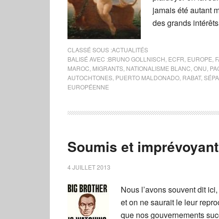
jamais été autant m
des grands intérêt
CLASSÉ SOUS :
ACTUALITÉS
BALISÉ AVEC :
BRUNO GOLLNISCH
,
ECFR
,
EUROPE
,
MAROC
,
MIGRANTS
,
NATIONALISME BLANC
,
ONU
,
PA
AUTOCHTONES
,
PUERTO MALDONADO
,
RABAT
,
SÉPA
EUROPÉENNE
Soumis et imprévoyan
4 JUILLET 2013
Nous l’avons souvent dit ici
et on ne saurait le leur rep
que nos gouvernements succ