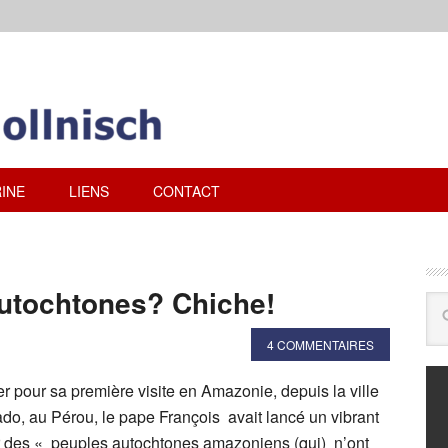
INE
LIENS
CONTACT
utochtones? Chiche!
4 COMMENTAIRES
er pour sa première visite en Amazonie, depuis la ville
o, au Pérou, le pape François avait lancé un vibrant
r des « peuples autochtones amazoniens (qui) n’ont