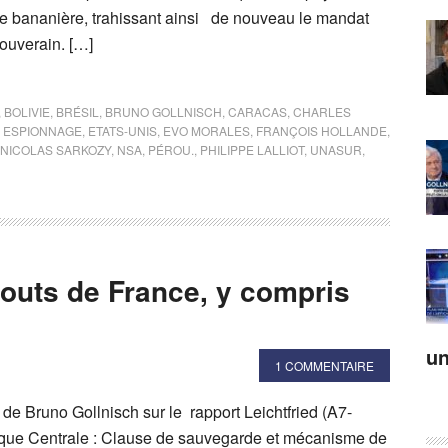
e bananière, trahissant ainsi de nouveau le mandat
souverain. […]
,
BOLIVIE
,
BRÉSIL
,
BRUNO GOLLNISCH
,
CARACAS
,
CHARLES
,
ESPIONNAGE
,
ETATS-UNIS
,
EVO MORALES
,
FRANÇOIS HOLLANDE
,
NICOLAS SARKOZY
,
NSA
,
PÉROU.
,
PHILIPPE LALLIOT
,
UNASUR
,
bouts de France, y compris
un
1 COMMENTAIRE
 de Bruno Gollnisch sur le rapport Leichtfried (A7-
ique Centrale : Clause de sauvegarde et mécanisme de