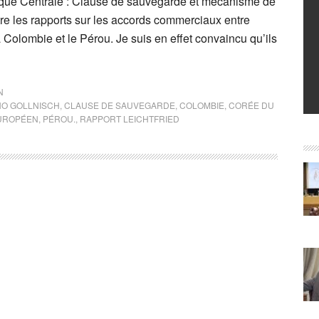
ique Centrale : Clause de sauvegarde et mécanisme de
tre les rapports sur les accords commerciaux entre
 Colombie et le Pérou. Je suis en effet convaincu qu’ils
N
O GOLLNISCH
,
CLAUSE DE SAUVEGARDE
,
COLOMBIE
,
CORÉE DU
UROPÉEN
,
PÉROU.
,
RAPPORT LEICHTFRIED