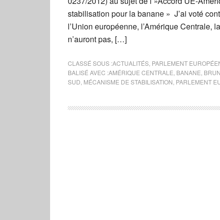
0237/2012) au sujet de l »Accord UE-Amér
stabilisation pour la banane » J’ai voté con
l’Union européenne, l’Amérique Centrale, la
n’auront pas, […]
CLASSÉ SOUS :
ACTUALITÉS
,
PARLEMENT EUROPÉE
BALISÉ AVEC :
AMÉRIQUE CENTRALE
,
BANANE
,
BRUN
SUD
,
MÉCANISME DE STABILISATION
,
PARLEMENT E