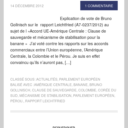
14 DÉCEMBRE 2012
1 COMMENTAIRE
Explication de vote de Bruno
Gollnisch sur le rapport Leichtfried (A7-0237/2012) au
sujet de l »Accord UE-Amérique Centrale : Clause de
sauvegarde et mécanisme de stabilisation pour la
banane » J’ai voté contre les rapports sur les accords
commerciaux entre l’Union européenne, l’Amérique
Centrale, la Colombie et le Pérou. Je suis en effet
convaincu qu’ils n’auront pas, […]
CLASSÉ SOUS :
ACTUALITÉS
,
PARLEMENT EUROPÉEN
BALISÉ AVEC :
AMÉRIQUE CENTRALE
,
BANANE
,
BRUNO
GOLLNISCH
,
CLAUSE DE SAUVEGARDE
,
COLOMBIE
,
CORÉE DU
SUD
,
MÉCANISME DE STABILISATION
,
PARLEMENT EUROPÉEN
,
PÉROU.
,
RAPPORT LEICHTFRIED