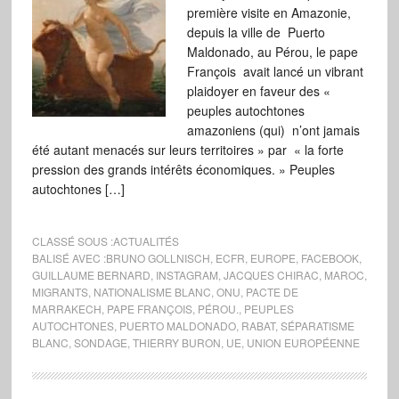
première visite en Amazonie,
depuis la ville de Puerto
Maldonado, au Pérou, le pape
François avait lancé un vibrant
plaidoyer en faveur des «
peuples autochtones
amazoniens (qui) n’ont jamais
été autant menacés sur leurs territoires » par « la forte
pression des grands intérêts économiques. » Peuples
autochtones […]
CLASSÉ SOUS :
ACTUALITÉS
BALISÉ AVEC :
BRUNO GOLLNISCH
,
ECFR
,
EUROPE
,
FACEBOOK
,
GUILLAUME BERNARD
,
INSTAGRAM
,
JACQUES CHIRAC
,
MAROC
,
MIGRANTS
,
NATIONALISME BLANC
,
ONU
,
PACTE DE
MARRAKECH
,
PAPE FRANÇOIS
,
PÉROU.
,
PEUPLES
AUTOCHTONES
,
PUERTO MALDONADO
,
RABAT
,
SÉPARATISME
BLANC
,
SONDAGE
,
THIERRY BURON
,
UE
,
UNION EUROPÉENNE