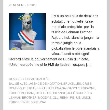
23 NOVEMBRE 2010
Il y a un peu plus de deux ans
éclatait une nouvelle crise
mondiale précipitée par la
faillite de Lehman Brother.
Aujourd’hui, dans la jungle, la
terrible jungle de la
globalisation le tigre irlandais a
vécu…Lundi a été signé
l’accord entre le gouvernement de Dublin d’un côté,
l’Union européenne et le FMI de l’autre, lesquels […]
CLASSÉ SOUS :
ACTUALITÉS
BALISÉ AVEC :
AGENCE DE NOTATION
,
BRUXELLES
,
CRISE
,
DOMINIQUE STRAUSS-KAHN
,
ELENA SALGADOLE
,
ESPAGNE
,
EURO
,
FMI
,
FRANÇOIS FILLON
,
IRLANDE
,
JOSÉ SOCRATES
,
LEHMAN BROTHER
,
MOODY'S
,
OLLI REHN
,
PIB
,
UE
,
UNION
EUROPÉENNE PORTUGAL