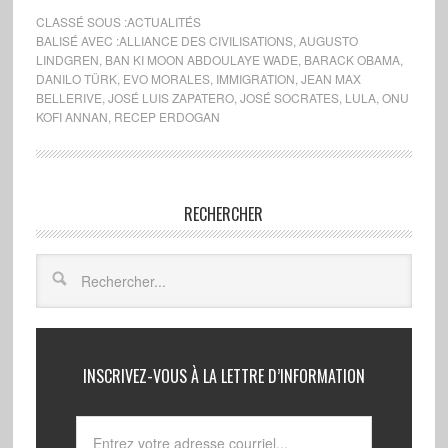
CLASSÉ SOUS :
ACTUALITÉS
BALISÉ AVEC :
ALLIANCE DES CIVILISATIONS
,
AUGUSTO
LINDGREN
,
BAN KI MOON ABDOULAYE WADE
,
BARACK OBAMA
,
DANILO TÜRK
,
EVO MORALES
,
IMMIGRATION
,
JEAN MAX
BELLERIVE
,
JOSÉ LUIS ZAPATERO
,
JOSÉ SOCRATES
,
LULA
,
ONU
KOFI ANNAN
,
RECEP ERDOGAN
RECHERCHER
INSCRIVEZ-VOUS À LA LETTRE D’INFORMATION