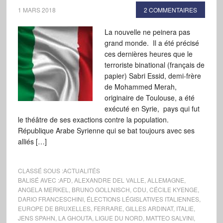
1 MARS 2018
2 COMMENTAIRES
La nouvelle ne peinera pas
grand monde. Il a été précisé
ces dernières heures que le
terroriste binational (français de
papier) Sabri Essid, demi-frère
de Mohammed Merah,
originaire de Toulouse, a été
exécuté en Syrie, pays qui fut
le théâtre de ses exactions contre la population.
République Arabe Syrienne qui se bat toujours avec ses
alliés […]
CLASSÉ SOUS :
ACTUALITÉS
BALISÉ AVEC :
AFD
,
ALEXANDRE DEL VALLE
,
ALLEMAGNE
,
ANGELA MERKEL
,
BRUNO GOLLNISCH
,
CDU
,
CÉCILE KYENGE
,
DARIO FRANCESCHINI
,
ÉLECTIONS LÉGISLATIVES ITALIENNES
,
EUROPE DE BRUXELLES
,
FERRARE
,
GILLES ARDINAT
,
ITALIE
,
JENS SPAHN
,
LA GHOUTA
,
LIGUE DU NORD
,
MATTEO SALVINI
,