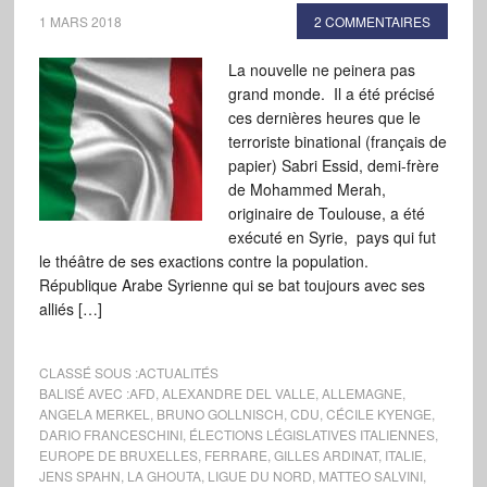
1 MARS 2018
2 COMMENTAIRES
La nouvelle ne peinera pas
grand monde. Il a été précisé
ces dernières heures que le
terroriste binational (français de
papier) Sabri Essid, demi-frère
de Mohammed Merah,
originaire de Toulouse, a été
exécuté en Syrie, pays qui fut
le théâtre de ses exactions contre la population.
République Arabe Syrienne qui se bat toujours avec ses
alliés […]
CLASSÉ SOUS :
ACTUALITÉS
BALISÉ AVEC :
AFD
,
ALEXANDRE DEL VALLE
,
ALLEMAGNE
,
ANGELA MERKEL
,
BRUNO GOLLNISCH
,
CDU
,
CÉCILE KYENGE
,
DARIO FRANCESCHINI
,
ÉLECTIONS LÉGISLATIVES ITALIENNES
,
EUROPE DE BRUXELLES
,
FERRARE
,
GILLES ARDINAT
,
ITALIE
,
JENS SPAHN
,
LA GHOUTA
,
LIGUE DU NORD
,
MATTEO SALVINI
,