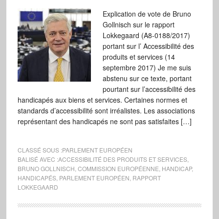
Explication de vote de Bruno
Gollnisch sur le rapport
Lokkegaard (A8-0188/2017)
portant sur l’ Accessibilité des
produits et services (14
septembre 2017) Je me suis
abstenu sur ce texte, portant
pourtant sur l’accessibilité des
handicapés aux biens et services. Certaines normes et
standards d’accessibilité sont irréalistes. Les associations
représentant des handicapés ne sont pas satisfaites […]
CLASSÉ SOUS :
PARLEMENT EUROPÉEN
BALISÉ AVEC :
ACCESSIBILITÉ DES PRODUITS ET SERVICES
,
BRUNO GOLLNISCH
,
COMMISSION EUROPÉENNE
,
HANDICAP
,
HANDICAPÉS
,
PARLEMENT EUROPÉEN
,
RAPPORT
LOKKEGAARD