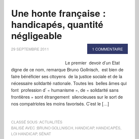
Une honte française :
handicapés, quantité
négligeable
29 SEPTEMBRE 2011
1 COMMENTAIRE
Le premier devoir d’un Etat
digne de ce nom, remarque Bruno Gollnisch, est bien de
faire bénéficier ses citoyens de la justice sociale et de la
nécessaire solidarité nationale. Toutes les belles âmes qui
font profession d’ « humanisme », de « solidarité sans
frontières » sont étrangement silencieuses sur le sort de
nos compatriotes les moins favorisés. C’est le […]
CLASSÉ SOUS :
ACTUALITÉS
BALISÉ AVEC :
BRUNO GOLLNISCH
,
HANDICAP
,
HANDICAPÉS
,
LOI HANDICAP
,
SÉNAT