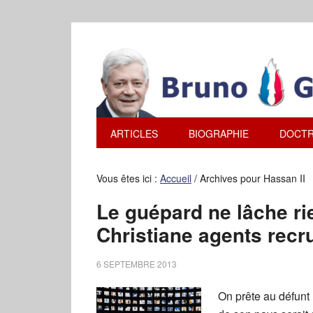
ARTICLES
BIOGRAPHIE
DOCTR
Vous êtes ici :
Accueil
/
Archives pour Hassan II
Le guépard ne lâche ri
Christiane agents recr
6 SEPTEMBRE 2013
On prête au défunt r