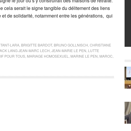
igné le jour ou s’y construirait des maisons de retraite.
 que cela serait le signe tangible du délitement des liens
e et de solidarité, notamment entre les générations, qui
TANT-LARA
,
BRIGITTE BARDOT
,
BRUNO GOLLNISCH
,
CHRISTIANE
JACK LANG JEAN-MARC LECH
,
JEAN-MARIE LE PEN
,
LUTTE
IF POUR TOUS
,
MARIAGE HOMOSEXUEL
,
MARINE LE PEN
,
MAROC
,