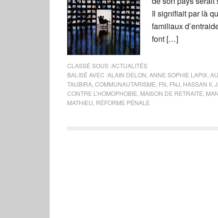
de son pays serait s
Il signifiait par là
familiaux d’entraid
font […]
CLASSÉ SOUS :
ACTUALITÉS
BALISÉ AVEC :
ALAIN DELON
,
ANNE SOPHIE LAPIX
,
AU
TAUBIRA
,
COMMUNAUTARISME
,
FN
,
FNJ
,
HASSAN II
,
CONTRE L’HOMOPHOBIE
,
MAISON DE RETRAITE
,
MAN
MATHIEU
,
RÉFORME PÉNALE