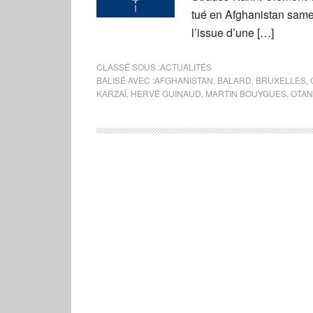
tué en Afghanistan samed
l’issue d’une […]
CLASSÉ SOUS :
ACTUALITÉS
BALISÉ AVEC :
AFGHANISTAN
,
BALARD
,
BRUXELLES
,
KARZAÏ
,
HERVÉ GUINAUD
,
MARTIN BOUYGUES
,
OTAN