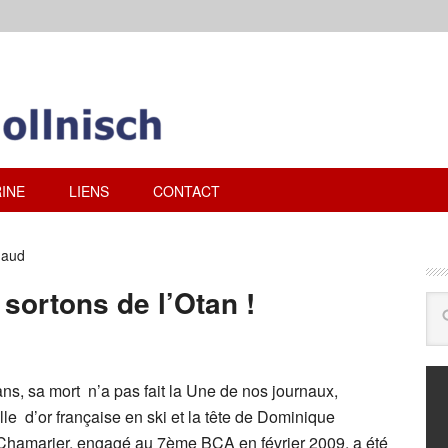
INE
LIENS
CONTACT
naud
 sortons de l’Otan !
ans, sa mort n’a pas fait la Une de nos journaux,
e d’or française en ski et la tête de Dominique
Chamarier, engagé au 7ème BCA en février 2009, a été