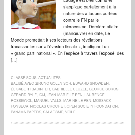
L’adage est bien connu et
s’applique parfaitement à la
nature des attaques portées
contre le FN par le
microcosme. Dernière affaire
(manœuvre) en date, Le
Monde promettait à ses lecteurs des révélations
fracassantes sur « l’évasion fiscale », impliquant un
« grand parti national ». En l’espèce à travers l’exposé des
[…]
CLASSÉ SOUS :
ACTUALITÉS
BALISÉ AVEC :
BRUNO GOLLNISCH
,
EDWARD SNOWDEN
,
ÉLISABETH BADINTER
,
GABRIELLE CLUZEL
,
GEORGE SOROS
,
GERARD RYLE
,
ICIJ
,
JEAN-MARIE LE PEN
,
LAURENCE
ROSSIGNOL
,
MANUEL VALLS
,
MARINE LE PEN
,
MOSSACK
FONSECA
,
NICOLAS CROCHET
,
OPEN SOCIETY FOUNDATION
,
PANAMA PAPERS
,
SALAFISME
,
VOILE