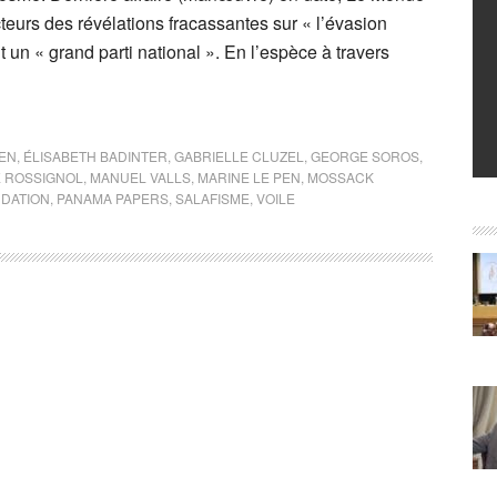
cteurs des révélations fracassantes sur « l’évasion
t un « grand parti national ». En l’espèce à travers
EN
,
ÉLISABETH BADINTER
,
GABRIELLE CLUZEL
,
GEORGE SOROS
,
 ROSSIGNOL
,
MANUEL VALLS
,
MARINE LE PEN
,
MOSSACK
NDATION
,
PANAMA PAPERS
,
SALAFISME
,
VOILE