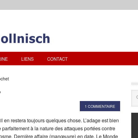
INE
LIENS
CONTACT
ochet
?
1 COMMENTAIRE
il en restera toujours quelques chose. L’adage est bien
 parfaitement à la nature des attaques portées contre
cosme. Dernière affaire (manœuvre) en date, Le Monde