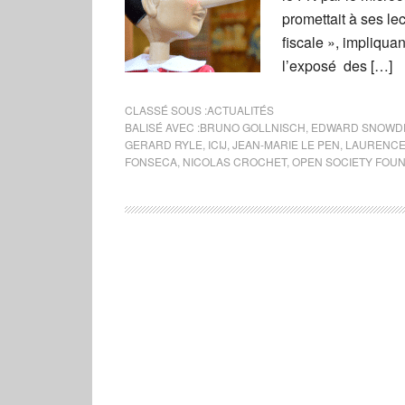
promettait à ses le
fiscale », impliquan
l’exposé des […]
CLASSÉ SOUS :
ACTUALITÉS
BALISÉ AVEC :
BRUNO GOLLNISCH
,
EDWARD SNOWD
GERARD RYLE
,
ICIJ
,
JEAN-MARIE LE PEN
,
LAURENCE
FONSECA
,
NICOLAS CROCHET
,
OPEN SOCIETY FOU