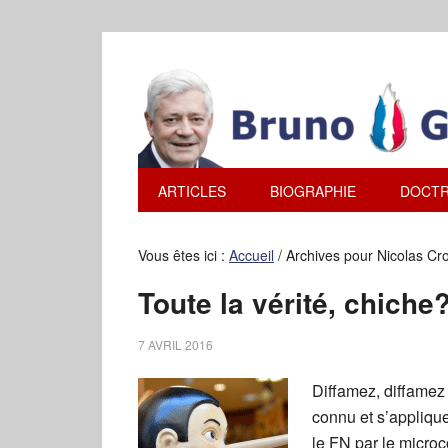
ARTICLES
BIOGRAPHIE
DOCTR
Vous êtes ici :
Accueil
/
Archives pour Nicolas Cr
Toute la vérité, chiche
7 AVRIL 2016
Diffamez, diffamez 
connu et s’applique
le FN par le micro