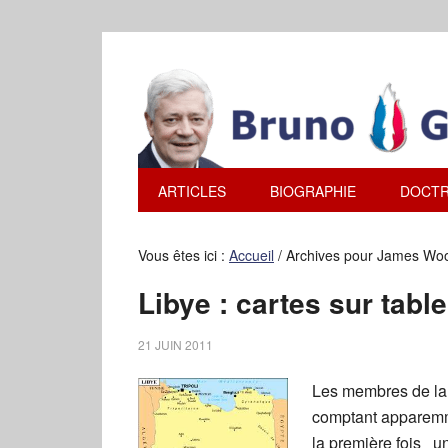
ARTICLES
BIOGRAPHIE
DOCTR
Vous êtes ici :
Accueil
/
Archives pour James Wo
Libye : cartes sur tab
21 JUIN 2011
Les membres de la 
comptant apparemme
la première fois u