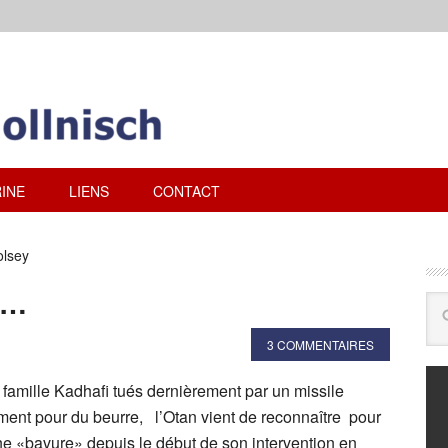
INE
LIENS
CONTACT
olsey
le…
3 COMMENTAIRES
famille Kadhafi tués dernièrement par un missile
nt pour du beurre, l’Otan vient de reconnaître pour
ne «bavure» depuis le début de son intervention en