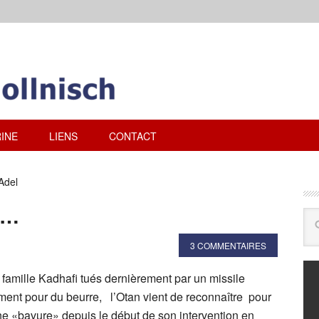
INE
LIENS
CONTACT
Adel
le…
3 COMMENTAIRES
famille Kadhafi tués dernièrement par un missile
nt pour du beurre, l’Otan vient de reconnaître pour
ne «bavure» depuis le début de son intervention en