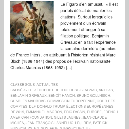
Le Figaro s’en amusait, « Il est
parfois délicat de manier les
citations. Surtout lorsqu’elles
proviennent d’un écrivain
totalement étranger à sa
filiation politique. Benjamin
Griveaux en a fait l’expérience
la semaine derrnière (au micro
de France Inter) , en attribuant à l’historien résistant Marc
Bloch (1886-1944) des propos de l’écrivain nationaliste
Charles Maurras (1868-1952) […]
CLASSÉ SOUS :
ACTUALITÉS
BALISÉ AVEC :
AÉROPORT DE TOULOUSE-BLAGNAC
,
ANTIFAS
,
BENJAMIN GRIVEAUX
,
BENOÎT HAMON
,
BRUNO GOLLNISCH
,
CHARLES MAURRAS
,
COMMISSION EUROPÉENNE
,
COUR DES
COMPTES
,
DLF
,
DONALD TRUMP
,
ÉLECTIONS EUROPÉENNES
DE 2019
,
EMMANUEL MACRON
,
ERIC FASSIN
,
EUROPE
,
FRENCH
AMERICAN FOUNDATION
,
GILETS JAUNES
,
JEAN-CLAUDE
MICHÉA
,
JEAN-FRANÇOIS LANNELUC
,
LR
,
LREM
,
PATRICK
BUISSON
,
PS
,
RN
,
SONDAGE
,
STRASBOURG
,
UE