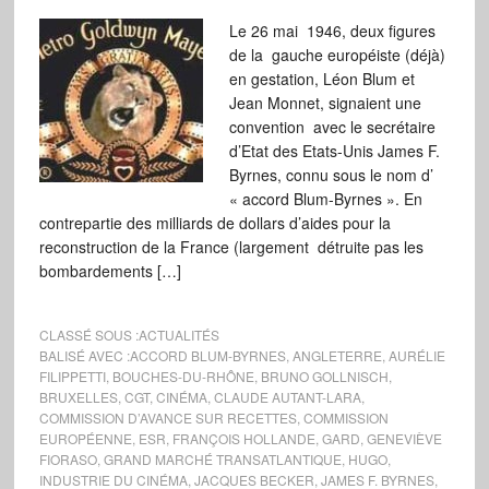
Le 26 mai 1946, deux figures
de la gauche européiste (déjà)
en gestation, Léon Blum et
Jean Monnet, signaient une
convention avec le secrétaire
d’Etat des Etats-Unis James F.
Byrnes, connu sous le nom d’
« accord Blum-Byrnes ». En
contrepartie des milliards de dollars d’aides pour la
reconstruction de la France (largement détruite pas les
bombardements […]
CLASSÉ SOUS :
ACTUALITÉS
BALISÉ AVEC :
ACCORD BLUM-BYRNES
,
ANGLETERRE
,
AURÉLIE
FILIPPETTI
,
BOUCHES-DU-RHÔNE
,
BRUNO GOLLNISCH
,
BRUXELLES
,
CGT
,
CINÉMA
,
CLAUDE AUTANT-LARA
,
COMMISSION D’AVANCE SUR RECETTES
,
COMMISSION
EUROPÉENNE
,
ESR
,
FRANÇOIS HOLLANDE
,
GARD
,
GENEVIÈVE
FIORASO
,
GRAND MARCHÉ TRANSATLANTIQUE
,
HUGO
,
INDUSTRIE DU CINÉMA
,
JACQUES BECKER
,
JAMES F. BYRNES
,