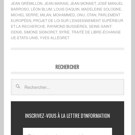
JEAN GRÉMILLON
,
JEAN MARAIS
,
JEAN MONNET
,
JOSÉ MANUEL
BARROSO
,
LÉON BLUM
,
LOUIS DAQUIN
,
MADELEINE SOLOGNE
,
MICHEL SERRE
,
MILAN
,
MOHAMMED
,
ONU
,
OTAN
,
PARLEMENT
EUROPÉEN
,
PROJET DE LOI SUR L’ENSEIGNEMENT SUPÉRIEUR
ET LA RECHERCHE
,
RAYMOND BUSSIÈRES
,
SEINE-SAINT-
DENIS
,
SIMONE SIGNORET
,
SYRIE
,
TRAITÉ DE LIBRE-ÉCHANGE
UE-ETATS-UNIS
,
YVES ALLÉGRET
RECHERCHER
INSCRIVEZ-VOUS À LA LETTRE D’INFORMATION