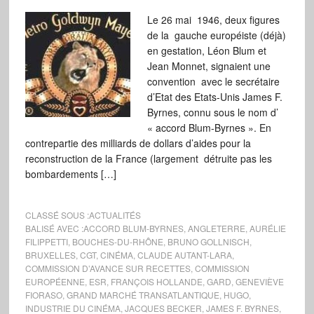
Le 26 mai 1946, deux figures
de la gauche européiste (déjà)
en gestation, Léon Blum et
Jean Monnet, signaient une
convention avec le secrétaire
d’Etat des Etats-Unis James F.
Byrnes, connu sous le nom d’
« accord Blum-Byrnes ». En
contrepartie des milliards de dollars d’aides pour la
reconstruction de la France (largement détruite pas les
bombardements […]
CLASSÉ SOUS :
ACTUALITÉS
BALISÉ AVEC :
ACCORD BLUM-BYRNES
,
ANGLETERRE
,
AURÉLIE
FILIPPETTI
,
BOUCHES-DU-RHÔNE
,
BRUNO GOLLNISCH
,
BRUXELLES
,
CGT
,
CINÉMA
,
CLAUDE AUTANT-LARA
,
COMMISSION D’AVANCE SUR RECETTES
,
COMMISSION
EUROPÉENNE
,
ESR
,
FRANÇOIS HOLLANDE
,
GARD
,
GENEVIÈVE
FIORASO
,
GRAND MARCHÉ TRANSATLANTIQUE
,
HUGO
,
INDUSTRIE DU CINÉMA
,
JACQUES BECKER
,
JAMES F. BYRNES
,