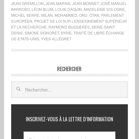
JEAN GRÉMILLON
,
JEAN MARAIS
,
JEAN MONNET
,
JOSÉ MANUEL
BARROSO
,
LÉON BLUM
,
LOUIS DAQUIN
,
MADELEINE SOLOGNE
,
MICHEL SERRE
,
MILAN
,
MOHAMMED
,
ONU
,
OTAN
,
PARLEMENT
EUROPÉEN
,
PROJET DE LOI SUR L’ENSEIGNEMENT SUPÉRIEUR
ET LA RECHERCHE
,
RAYMOND BUSSIÈRES
,
SEINE-SAINT-
DENIS
,
SIMONE SIGNORET
,
SYRIE
,
TRAITÉ DE LIBRE-ÉCHANGE
UE-ETATS-UNIS
,
YVES ALLÉGRET
RECHERCHER
INSCRIVEZ-VOUS À LA LETTRE D’INFORMATION