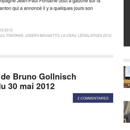
ompagné Jean-Paul Fontaine (tout à gauche sur la
anton qui a annoncé il y a quelques jours son
ES 2012
AUL FONTAINE
,
JOSEPH BRUNETTO
,
LA CRAU
,
LÉGISLATIVES 2012
,
 de Bruno Gollnisch
 du 30 mai 2012
2 COMMENTAIRES