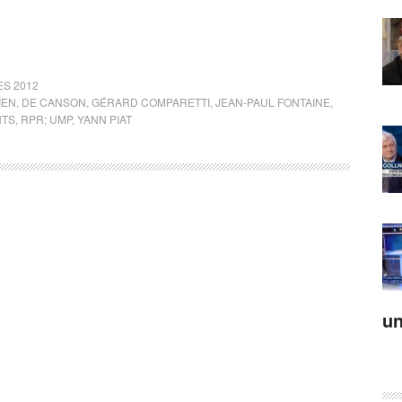
ES 2012
IEN
,
DE CANSON
,
GÉRARD COMPARETTI
,
JEAN-PAUL FONTAINE
,
NTS
,
RPR; UMP
,
YANN PIAT
un