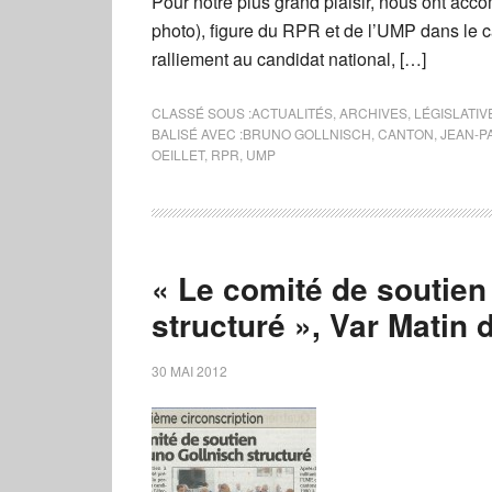
Pour notre plus grand plaisir, nous ont acc
photo), figure du RPR et de l’UMP dans le c
ralliement au candidat national, […]
CLASSÉ SOUS :
ACTUALITÉS
,
ARCHIVES
,
LÉGISLATIV
BALISÉ AVEC :
BRUNO GOLLNISCH
,
CANTON
,
JEAN-P
OEILLET
,
RPR
,
UMP
« Le comité de soutien
structuré », Var Matin
30 MAI 2012