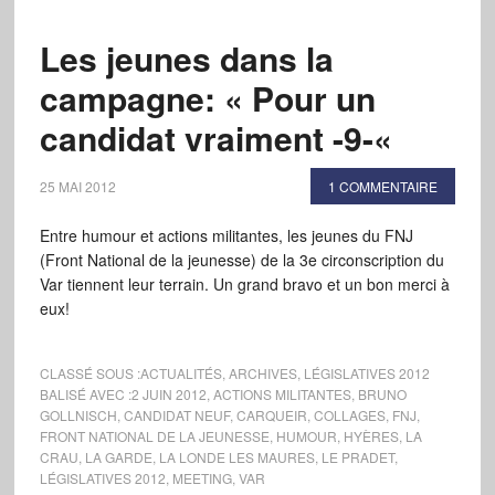
Les jeunes dans la
campagne: « Pour un
candidat vraiment -9-«
25 MAI 2012
1 COMMENTAIRE
Entre humour et actions militantes, les jeunes du FNJ
(Front National de la jeunesse) de la 3e circonscription du
Var tiennent leur terrain. Un grand bravo et un bon merci à
eux!
CLASSÉ SOUS :
ACTUALITÉS
,
ARCHIVES
,
LÉGISLATIVES 2012
BALISÉ AVEC :
2 JUIN 2012
,
ACTIONS MILITANTES
,
BRUNO
GOLLNISCH
,
CANDIDAT NEUF
,
CARQUEIR
,
COLLAGES
,
FNJ
,
FRONT NATIONAL DE LA JEUNESSE
,
HUMOUR
,
HYÈRES
,
LA
CRAU
,
LA GARDE
,
LA LONDE LES MAURES
,
LE PRADET
,
LÉGISLATIVES 2012
,
MEETING
,
VAR