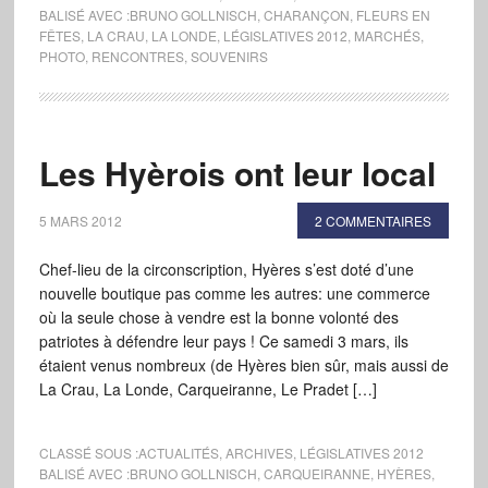
BALISÉ AVEC :
BRUNO GOLLNISCH
,
CHARANÇON
,
FLEURS EN
FÊTES
,
LA CRAU
,
LA LONDE
,
LÉGISLATIVES 2012
,
MARCHÉS
,
PHOTO
,
RENCONTRES
,
SOUVENIRS
Les Hyèrois ont leur local
5 MARS 2012
2 COMMENTAIRES
Chef-lieu de la circonscription, Hyères s’est doté d’une
nouvelle boutique pas comme les autres: une commerce
où la seule chose à vendre est la bonne volonté des
patriotes à défendre leur pays ! Ce samedi 3 mars, ils
étaient venus nombreux (de Hyères bien sûr, mais aussi de
La Crau, La Londe, Carqueiranne, Le Pradet […]
CLASSÉ SOUS :
ACTUALITÉS
,
ARCHIVES
,
LÉGISLATIVES 2012
BALISÉ AVEC :
BRUNO GOLLNISCH
,
CARQUEIRANNE
,
HYÈRES
,