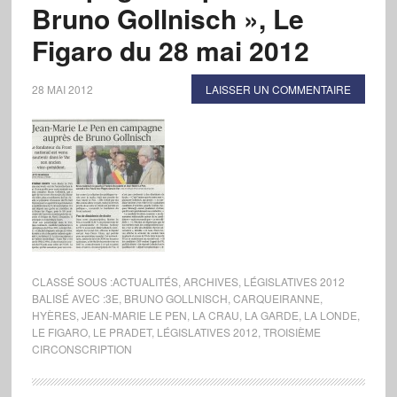
Bruno Gollnisch », Le
Figaro du 28 mai 2012
28 MAI 2012
LAISSER UN COMMENTAIRE
CLASSÉ SOUS :
ACTUALITÉS
,
ARCHIVES
,
LÉGISLATIVES 2012
BALISÉ AVEC :
3E
,
BRUNO GOLLNISCH
,
CARQUEIRANNE
,
HYÈRES
,
JEAN-MARIE LE PEN
,
LA CRAU
,
LA GARDE
,
LA LONDE
,
LE FIGARO
,
LE PRADET
,
LÉGISLATIVES 2012
,
TROISIÈME
CIRCONSCRIPTION