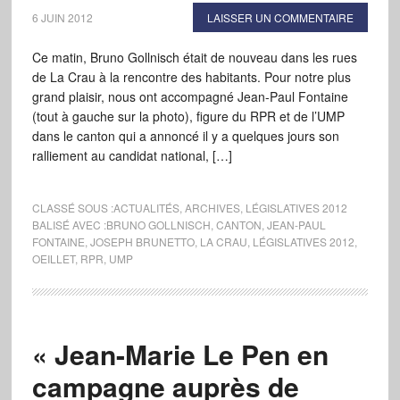
6 JUIN 2012
LAISSER UN COMMENTAIRE
Ce matin, Bruno Gollnisch était de nouveau dans les rues
de La Crau à la rencontre des habitants. Pour notre plus
grand plaisir, nous ont accompagné Jean-Paul Fontaine
(tout à gauche sur la photo), figure du RPR et de l’UMP
dans le canton qui a annoncé il y a quelques jours son
ralliement au candidat national, […]
CLASSÉ SOUS :
ACTUALITÉS
,
ARCHIVES
,
LÉGISLATIVES 2012
BALISÉ AVEC :
BRUNO GOLLNISCH
,
CANTON
,
JEAN-PAUL
FONTAINE
,
JOSEPH BRUNETTO
,
LA CRAU
,
LÉGISLATIVES 2012
,
OEILLET
,
RPR
,
UMP
« Jean-Marie Le Pen en
campagne auprès de