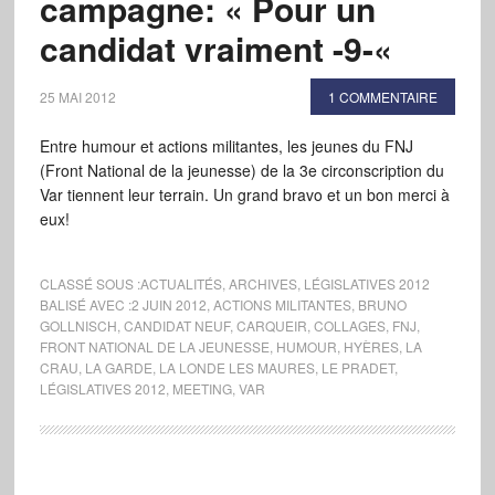
campagne: « Pour un
candidat vraiment -9-«
25 MAI 2012
1 COMMENTAIRE
Entre humour et actions militantes, les jeunes du FNJ
(Front National de la jeunesse) de la 3e circonscription du
Var tiennent leur terrain. Un grand bravo et un bon merci à
eux!
CLASSÉ SOUS :
ACTUALITÉS
,
ARCHIVES
,
LÉGISLATIVES 2012
BALISÉ AVEC :
2 JUIN 2012
,
ACTIONS MILITANTES
,
BRUNO
GOLLNISCH
,
CANDIDAT NEUF
,
CARQUEIR
,
COLLAGES
,
FNJ
,
FRONT NATIONAL DE LA JEUNESSE
,
HUMOUR
,
HYÈRES
,
LA
CRAU
,
LA GARDE
,
LA LONDE LES MAURES
,
LE PRADET
,
LÉGISLATIVES 2012
,
MEETING
,
VAR