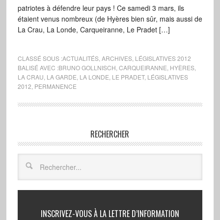
patriotes à défendre leur pays ! Ce samedi 3 mars, ils
étaient venus nombreux (de Hyères bien sûr, mais aussi de
La Crau, La Londe, Carqueiranne, Le Pradet […]
CLASSÉ SOUS :
ACTUALITÉS
,
ARCHIVES
,
LÉGISLATIVES 2012
BALISÉ AVEC :
BRUNO GOLLNISCH
,
CARQUEIRANNE
,
HYÈRES
,
LA CRAU
,
LA GARDE
,
LA LONDE
,
LE PRADET
,
LÉGISLATIVES
2012
,
PERMANENCE
RECHERCHER
INSCRIVEZ-VOUS À LA LETTRE D’INFORMATION