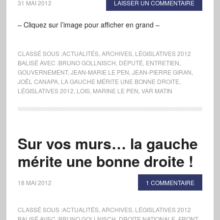
31 MAI 2012
LAISSER UN COMMENTAIRE
– Cliquez sur l’image pour afficher en grand –
CLASSÉ SOUS :
ACTUALITÉS
,
ARCHIVES
,
LÉGISLATIVES 2012
BALISÉ AVEC :
BRUNO GOLLNISCH
,
DÉPUTÉ
,
ENTRETIEN
,
GOUVERNEMENT
,
JEAN-MARIE LE PEN
,
JEAN-PIERRE GIRAN
,
JOËL CANAPA
,
LA GAUCHE MÉRITE UNE BONNE DROITE
,
LÉGISLATIVES 2012
,
LOIS
,
MARINE LE PEN
,
VAR MATIN
Sur vos murs… la gauche
mérite une bonne droite !
18 MAI 2012
1 COMMENTAIRE
CLASSÉ SOUS :
ACTUALITÉS
,
ARCHIVES
,
LÉGISLATIVES 2012
BALISÉ AVEC :
BRUNO GOLLNISCH
,
DROITE NATIONALE
,
FRONT